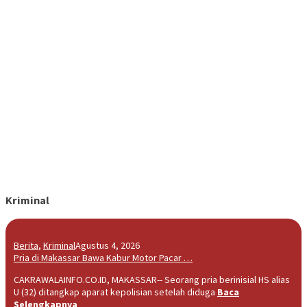
Kriminal
Berita
,
Kriminal
Agustus 4, 2026
Pria di Makassar Bawa Kabur Motor Pacar …
CAKRAWALAINFO.CO.ID, MAKASSAR-- Seorang pria berinisial HS alias
U (32) ditangkap aparat kepolisian setelah diduga
Baca
Selengkapnya