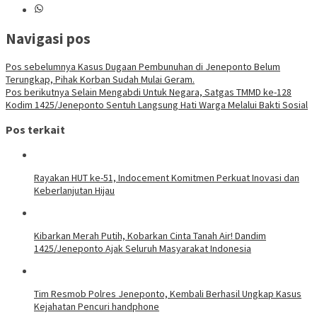
Navigasi pos
Pos sebelumnya
Kasus Dugaan Pembunuhan di Jeneponto Belum
Terungkap, Pihak Korban Sudah Mulai Geram.
Pos berikutnya
Selain Mengabdi Untuk Negara, Satgas TMMD ke-128
Kodim 1425/Jeneponto Sentuh Langsung Hati Warga Melalui Bakti Sosial
Pos terkait
Rayakan HUT ke-51, Indocement Komitmen Perkuat Inovasi dan
Keberlanjutan Hijau
Kibarkan Merah Putih, Kobarkan Cinta Tanah Air! Dandim
1425/Jeneponto Ajak Seluruh Masyarakat Indonesia
Tim Resmob Polres Jeneponto, Kembali Berhasil Ungkap Kasus
Kejahatan Pencuri handphone