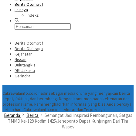
Berita Otomotif
Lainnya
Indeks
Berita Otomotif
Berita Olahraga
Kejahatan
Nissan
Bulutangkis
DKI Jakarta
Gerindra
Tentang
Cakrawalainfo.co.id hadir sebagai media online yang menyajikan berita
cepat, faktual, dan berimbang. Dengan komitmen pada kebenaran dan
profesionalisme, kami menghadirkan informasi yang bisa Anda percaya
setiap hari. Cakrawalainfo.co.id — Akurat dan Terpercaya.
Beranda
Berita
Semangat Jadi Inspirasi Pembangunan, Satgas
TMMD ke-128 Kodim 1425/Jeneponto Dapat Kunjungan Dari Tim
Wasev