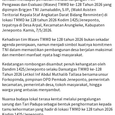
Pengawas dan Evaluasi (Wasev) TMMD ke-128 Tahun 2026 yang
dipimpin Brigjen TNI Jamaluddin, S.IP., (Wakil Asisten
Teritorial Kepala Staf Angkatan Darat Bidang Renminter) di
lokasi TMMD ke 128 tahun 2026 Kodim 1425/Jeneponto,
tepatnya di Desa Arpal, Kecamatan Arungkeke, Kabupaten
Jeneponto. Kamis, 7/5/2026.
Kehadiran tim Wasev TMMD ke 128 tahun 2026 bukan sekadar
agenda peninjauan, namun menjadi simbol kuatnya komitmen
TNI dalam memastikan pembangunan desa berjalan maksimal
dan memberi manfaat nyata bagi masyarakat.
Kedatangan rombongan disambut penuh kehangatan oleh
Dandim 1425/Jeneponto selaku Dansatgas TMMD ke-128
Tahun 2026 Letkol Inf Abdul Muthalib Tallasa bersama unsur
Forkopimda, pimpinan OPD Pemkab Jeneponto, pemerintah
kecamatan, pemerintah desa, tokoh masyarakat, hingga
warga yang antusias menyambut.
Nuansa budaya lokal terasa kental melalui pengalungan
sarung dan Tari Padupa sebagai bentuk penghormatan kepada
tamu kehormatan yang hadir di lokasi TMMD ke 128 tahun 2026
Kodim 1425/Jeneponto.