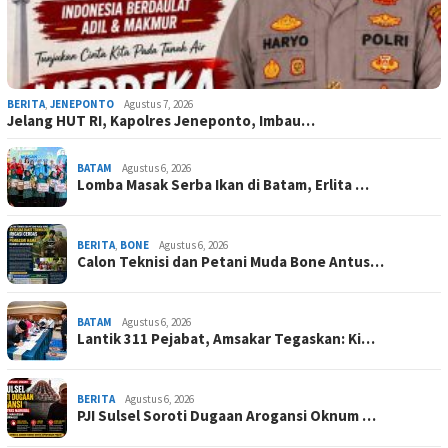
BERITA
,
JENEPONTO
Agustus 7, 2026
Jelang HUT RI, Kapolres Jeneponto, Imbau…
BATAM
Agustus 6, 2026
Lomba Masak Serba Ikan di Batam, Erlita …
BERITA
,
BONE
Agustus 6, 2026
Calon Teknisi dan Petani Muda Bone Antus…
BATAM
Agustus 6, 2026
Lantik 311 Pejabat, Amsakar Tegaskan: Ki…
BERITA
Agustus 6, 2026
PJI Sulsel Soroti Dugaan Arogansi Oknum …