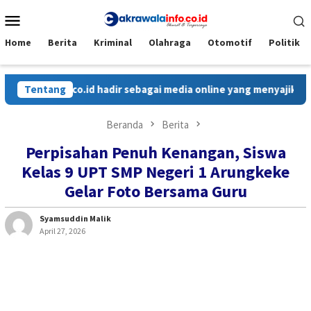
Loncat
Menu
ke
Mobile
konten
Home
Berita
Kriminal
Olahraga
Otomotif
Politik
info.co.id hadir sebagai media online yang menyajikan berita ce
Tentang
Beranda
Berita
Perpisahan Penuh Kenangan, Siswa
Kelas 9 UPT SMP Negeri 1 Arungkeke
Gelar Foto Bersama Guru
Syamsuddin Malik
April 27, 2026