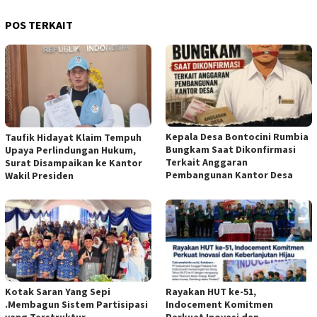
POS TERKAIT
Kepala Desa Bontocini Rumbia
Taufik Hidayat Klaim Tempuh
Bungkam Saat Dikonfirmasi
Upaya Perlindungan Hukum,
Terkait Anggaran
Surat Disampaikan ke Kantor
Pembangunan Kantor Desa
Wakil Presiden
Kotak Saran Yang Sepi
Rayakan HUT ke-51,
.Membagun Sistem Partisipasi
Indocement Komitmen