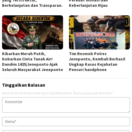
yang Terstruktur,
Perkuat Inovasi dan
Berkelanjutan dan Transparan.
Keberlanjutan Hijau
Kibarkan Merah Putih,
Tim Resmob Polres
Kobarkan Cinta Tanah Air!
Jeneponto, Kembali Berhasil
Dandim 1425/Jeneponto Ajak
Ungkap Kasus Kejahatan
Seluruh Masyarakat Jeneponto
Pencuri handphone
Tinggalkan Balasan
Alamat email Anda tidak akan dipublikasikan.
Ruas yang wajib ditandai
*