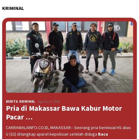
KRIMINAL
BERITA
,
KRIMINAL
Agustus 4, 2026
Pria di Makassar Bawa Kabur Motor
Pacar …
CAKRAWALAINFO.CO.ID, MAKASSAR-- Seorang pria berinisial HS alias
U (32) ditangkap aparat kepolisian setelah diduga
Baca