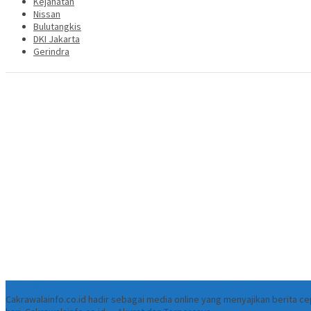
Kejahatan
Nissan
Bulutangkis
DKI Jakarta
Gerindra
Tentang
Cakrawalainfo.co.id hadir sebagai media online yang menyajikan berita 