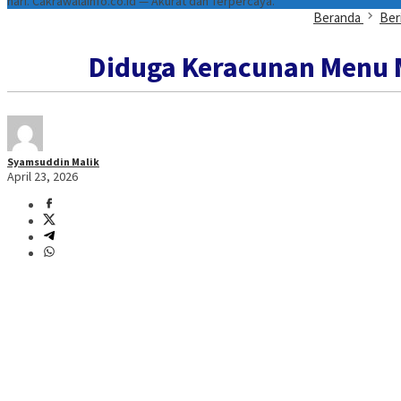
hari. Cakrawalainfo.co.id — Akurat dan Terpercaya.
Beranda
Ber
Diduga Keracunan Menu 
Syamsuddin Malik
April 23, 2026