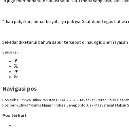
Ia juga membenarkan bahwa salah satu menu yang disajikan saat 
“Ikan pak, ikan, benar bu yah, iya pak iya. Saat dipertegas bah
Sekedar diketahui bahwa dapur tersebut di naungis oleh Yayasan 
Sebarkan
Navigasi pos
Pos sebelumnya
Bulan Panutan PBB-P2 2026, Tekankan Peran Pajak Daer
Pos berikutnya
“Kamis Manis” Polres Jeneponto Ajak Masyarakat Makan S
Pos terkait