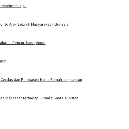
rlanjutan Hijau
ponto Ajak Seluruh Masyarakat Indonesia
jahatan Pencuri handphone
utih
gasi Cerdas dan Pembasmi Hama Ramah Lingkungan
es Makassar terhadap Jurnalis Saat Peliputan