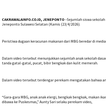
CAKRAWALAINFO.CO.ID, JENEPONTO
–Sejumlah siswa sekolah
Jeneponto Sulawesi Selatan (Kamis (23/4/2026).
Peristiwa dugaan keracunan makanan dari MBG beredar di media s
Dalam video tersebut menunjukkan sejumlah anak sekolah das
tanda gatal-gatal, pucat, bibir bengkak dan kulit memerah.
Dalam video tersebut terdengar perekam mengatakan bahwa anak
“Gara-gara MBG, anak anak elergi, bengkak bengkak, makan ikan.
dibawa ke Puskesmas,” Aunty Sari selaku perekam video,