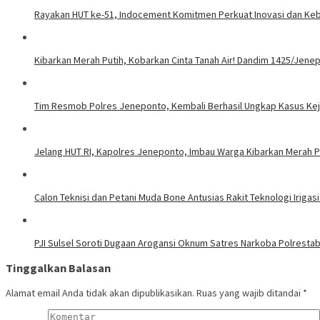
Rayakan HUT ke-51, Indocement Komitmen Perkuat Inovasi dan Kebe
Kibarkan Merah Putih, Kobarkan Cinta Tanah Air! Dandim 1425/Jene
Tim Resmob Polres Jeneponto, Kembali Berhasil Ungkap Kasus Ke
Jelang HUT RI, Kapolres Jeneponto, Imbau Warga Kibarkan Merah P
Calon Teknisi dan Petani Muda Bone Antusias Rakit Teknologi Iri
PJI Sulsel Soroti Dugaan Arogansi Oknum Satres Narkoba Polrestab
Tinggalkan Balasan
Alamat email Anda tidak akan dipublikasikan.
Ruas yang wajib ditandai
*