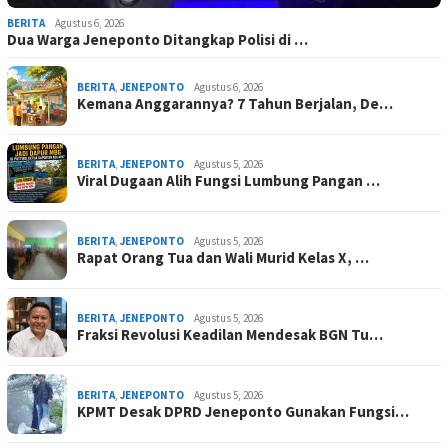
BERITA
Agustus 6, 2026
Dua Warga Jeneponto Ditangkap Polisi di …
BERITA
,
JENEPONTO
Agustus 6, 2026
Kemana Anggarannya? 7 Tahun Berjalan, De…
BERITA
,
JENEPONTO
Agustus 5, 2026
Viral Dugaan Alih Fungsi Lumbung Pangan …
BERITA
,
JENEPONTO
Agustus 5, 2026
Rapat Orang Tua dan Wali Murid Kelas X, …
BERITA
,
JENEPONTO
Agustus 5, 2026
Fraksi Revolusi Keadilan Mendesak BGN Tu…
BERITA
,
JENEPONTO
Agustus 5, 2026
KPMT Desak DPRD Jeneponto Gunakan Fungsi…