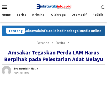
Loncat
Menu
ke
Mobile
konten
Home
Berita
Kriminal
Olahraga
Otomotif
Politik
Tentang
Cakrawalainfo.co.id hadir sebagai media online yang meny
Beranda
Berita
Amsakar Tegaskan Perda LAM Harus
Berpihak pada Pelestarian Adat Melayu
Syamsuddin Malik
April 20, 2026