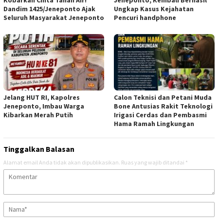
Kobarkan Cinta Tanah Air!
Jeneponto, Kembali Berhasil
Dandim 1425/Jeneponto Ajak
Ungkap Kasus Kejahatan
Seluruh Masyarakat Jeneponto
Pencuri handphone
Jelang HUT RI, Kapolres
Calon Teknisi dan Petani Muda
Jeneponto, Imbau Warga
Bone Antusias Rakit Teknologi
Kibarkan Merah Putih
Irigasi Cerdas dan Pembasmi
Hama Ramah Lingkungan
Tinggalkan Balasan
Alamat email Anda tidak akan dipublikasikan.
Ruas yang wajib ditandai
*