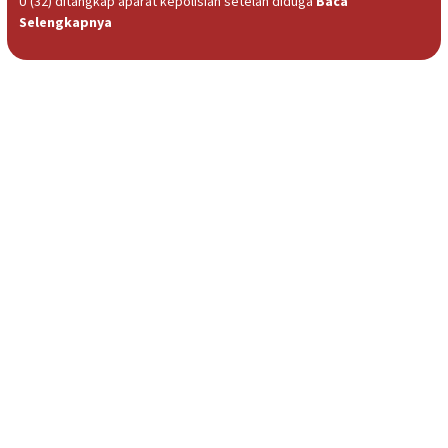
U (32) ditangkap aparat kepolisian setelah diduga
Baca
Selengkapnya