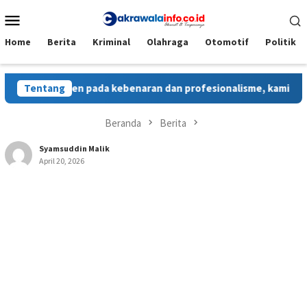
Loncat
Menu
ke
Mobile
konten
Home
Berita
Kriminal
Olahraga
Otomotif
Politik
an komitmen pada kebenaran dan profesionalisme, kami menghadirk
Tentang
Beranda
Berita
Syamsuddin Malik
April 20, 2026