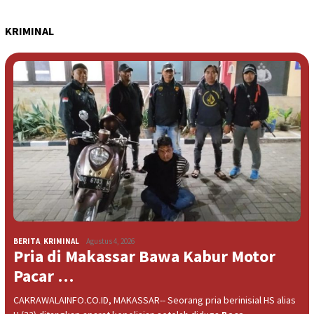
KRIMINAL
BERITA
,
KRIMINAL
Agustus 4, 2026
Pria di Makassar Bawa Kabur Motor
Pacar …
CAKRAWALAINFO.CO.ID, MAKASSAR-- Seorang pria berinisial HS alias