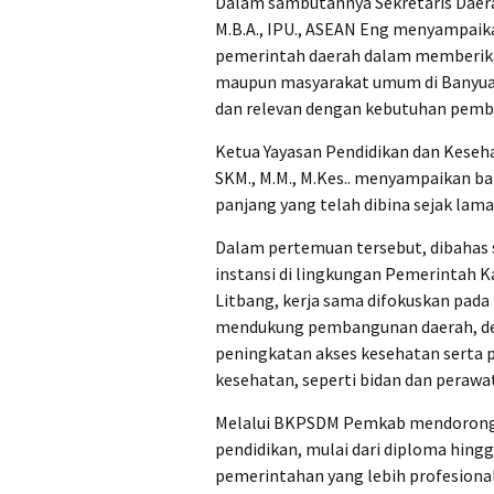
Dalam sambutannya Sekretaris Daerah 
M.B.A., IPU., ASEAN Eng menyampaik
pemerintah daerah dalam memberikan
maupun masyarakat umum di Banyuasi
dan relevan dengan kebutuhan pemb
Ketua Yayasan Pendidikan dan Kesehata
SKM., M.M., M.Kes.. menyampaikan b
panjang yang telah dibina sejak lama
Dalam pertemuan tersebut, dibahas 
instansi di lingkungan Pemerintah 
Litbang, kerja sama difokuskan pada
mendukung pembangunan daerah, den
peningkatan akses kesehatan serta 
kesehatan, seperti bidan dan perawat
Melalui BKPSDM Pemkab mendorong 
pendidikan, mulai dari diploma hing
pemerintahan yang lebih profesional