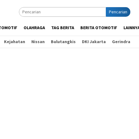
Pencarian
TOMOTIF
OLAHRAGA
TAG BERITA
BERITA OTOMOTIF
LAINNY
Kejahatan
Nissan
Bulutangkis
DKI Jakarta
Gerindra