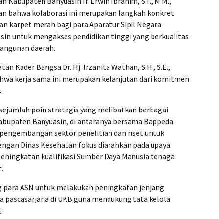
Kabupaten Banyuasin Ir. Erwin Ibrahim, S.T., M.M.,
an bahwa kolaborasi ini merupakan langkah konkret
 karpet merah bagi para Aparatur Sipil Negara
n untuk mengakses pendidikan tinggi yang berkualitas
angunan daerah.
n Kader Bangsa Dr. Hj. Irzanita Wathan, S.H., S.E.,
ahwa kerja sama ini merupakan kelanjutan dari komitmen
.
sejumlah poin strategis yang melibatkan berbagai
Kabupaten Banyuasin, di antaranya bersama Bappeda
 pengembangan sektor penelitian dan riset untuk
gan Dinas Kesehatan fokus diarahkan pada upaya
peningkatan kualifikasi Sumber Daya Manusia tenaga
.
para ASN untuk melakukan peningkatan jenjang
ga pascasarjana di UKB guna mendukung tata kelola
.