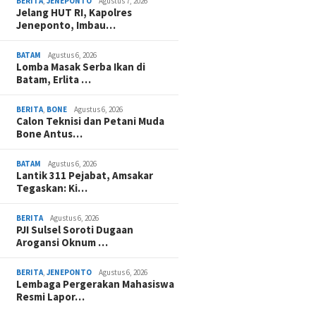
BERITA
,
JENEPONTO
Agustus 7, 2026
Jelang HUT RI, Kapolres
Jeneponto, Imbau…
BATAM
Agustus 6, 2026
Lomba Masak Serba Ikan di
Batam, Erlita …
BERITA
,
BONE
Agustus 6, 2026
Calon Teknisi dan Petani Muda
Bone Antus…
BATAM
Agustus 6, 2026
Lantik 311 Pejabat, Amsakar
Tegaskan: Ki…
BERITA
Agustus 6, 2026
PJI Sulsel Soroti Dugaan
Arogansi Oknum …
BERITA
,
JENEPONTO
Agustus 6, 2026
Lembaga Pergerakan Mahasiswa
Resmi Lapor…