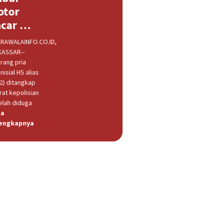
otor
acar …
RAWALAINFO.CO.ID,
ASSAR--
rang pria
nisial HS alias
32) ditangkap
rat kepolisian
elah diduga
ca
engkapnya