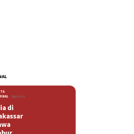
NAL
ITA
,
MINAL
Agustus 4,
ia di
akassar
awa
abur