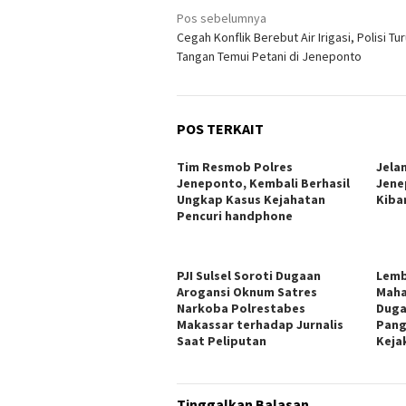
Navigasi
Pos sebelumnya
Cegah Konflik Berebut Air Irigasi, Polisi Tu
pos
Tangan Temui Petani di Jeneponto
POS TERKAIT
Tim Resmob Polres
Jela
Jeneponto, Kembali Berhasil
Jene
Ungkap Kasus Kejahatan
Kiba
Pencuri handphone
PJI Sulsel Soroti Dugaan
Lemb
Arogansi Oknum Satres
Maha
Narkoba Polrestabes
Duga
Makassar terhadap Jurnalis
Pang
Saat Peliputan
Keja
Tinggalkan Balasan