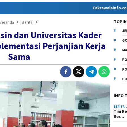
Cakrawalainfo.co.id hadir 
TOPIK
Beranda
Berita
J
in dan Universitas Kader
G
lementasi Perjanjian Kerja
MA
Sama
PO
PO
PO
INFO 
BERITA
,
Tim Re
Ber…