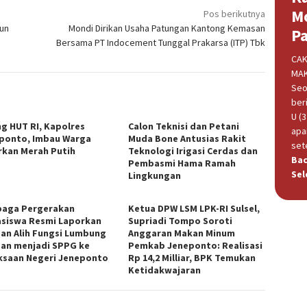
M
Pos berikutnya
run
Mondi Dirikan Usaha Patungan Kantong Kemasan
P
Bersama PT Indocement Tunggal Prakarsa (ITP) Tbk
CAK
MAK
Seo
beri
U (
ng HUT RI, Kapolres
Calon Teknisi dan Petani
apa
ponto, Imbau Warga
Muda Bone Antusias Rakit
set
rkan Merah Putih
Teknologi Irigasi Cerdas dan
Ba
Pembasmi Hama Ramah
Sel
Lingkungan
aga Pergerakan
Ketua DPW LSM LPK-RI Sulsel,
siswa Resmi Laporkan
Supriadi Tompo Soroti
an Alih Fungsi Lumbung
Anggaran Makan Minum
an menjadi SPPG ke
Pemkab Jeneponto: Realisasi
ksaan Negeri Jeneponto
Rp 14,2 Milliar, BPK Temukan
Ketidakwajaran