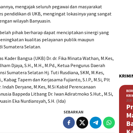
ahannya, mengajak seluruh pegawai dan masyarakat
 pendidikan di UKB, mengingat lokasinya yang sangat
engan wilayah Banyuasin.
 belah pihak berharap dapat menciptakan sinergi yang
eningkatan kualitas pelayanan publik maupun
di Sumatera Selatan.
tas Kader Bangsa (UKB) Dr. dr. Fika Minata Wathan, M.Kes,
lham Djaya, S.H., M.H., M.Pd., Ketua Pengurus Daerah
insi Sumatera Selatan Hj. Tuti Rusdiana, SKM, M.Kes,
KRIMI
., Kabag Tapem dan Kerjasama Fujianto, S.I.P., M.Si, Plt
. Indah Deryane, M.Kes, M.Si Kabid Perencanaan
BER
ia Bappeda Litbang Dr. Iwan Adiratmoko S.Hut., M.Si,
KRI
sin Eka Nurdiansyah, S.H. (Ida)
2026
Pr
SEBARKAN
M
B
K