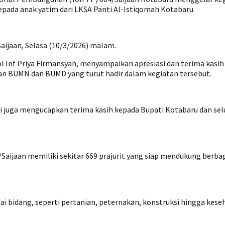
kepada anak yatim dari LKSA Panti Al-Istiqomah Kotabaru.
aijaan, Selasa (10/3/2026) malam.
 Inf Priya Firmansyah, menyampaikan apresiasi dan terima kasih
an BUMN dan BUMD yang turut hadir dalam kegiatan tersebut.
i juga mengucapkan terima kasih kepada Bupati Kotabaru dan se
Saijaan memiliki sekitar 669 prajurit yang siap mendukung berba
 bidang, seperti pertanian, peternakan, konstruksi hingga keseh