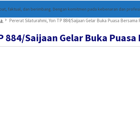
cepat, faktual, dan berimbang. Dengan komitmen pada kebenaran dan profes
ta
Pererat Silaturahmi, Yon TP 884/Saijaan Gelar Buka Puasa Bersam
TP 884/Saijaan Gelar Buka Pua