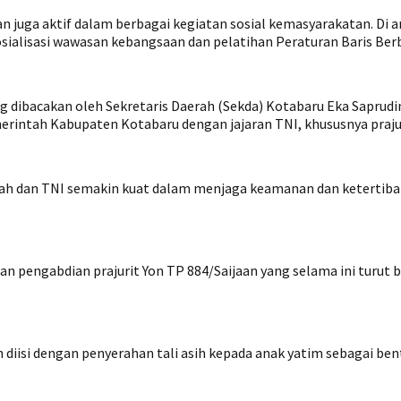
aan juga aktif dalam berbagai kegiatan sosial kemasyarakatan. D
ialisasi wawasan kebangsaan dan pelatihan Peraturan Baris Berb
 dibacakan oleh Sekretaris Daerah (Sekda) Kotabaru Eka Saprud
ntah Kabupaten Kotabaru dengan jajaran TNI, khususnya prajuri
daerah dan TNI semakin kuat dalam menjaga keamanan dan ketert
dan pengabdian prajurit Yon TP 884/Saijaan yang selama ini tur
iisi dengan penyerahan tali asih kepada anak yatim sebagai bent