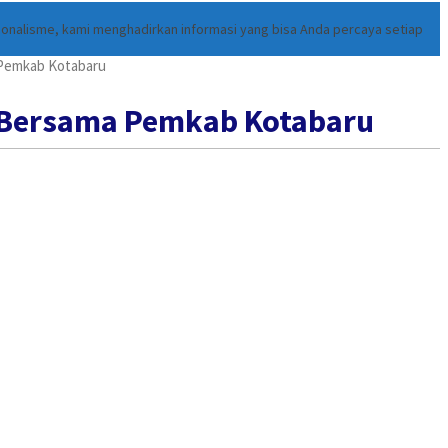
ionalisme, kami menghadirkan informasi yang bisa Anda percaya setiap
a Pemkab Kotabaru
sa Bersama Pemkab Kotabaru