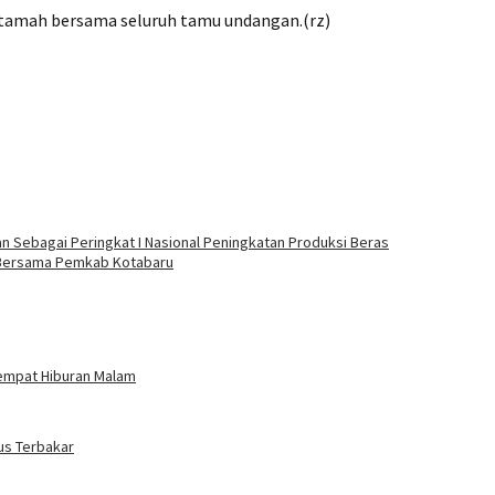
 tamah bersama seluruh tamu undangan.(rz)
Sebagai Peringkat I Nasional Peningkatan Produksi Beras
a Bersama Pemkab Kotabaru
Tempat Hiburan Malam
us Terbakar