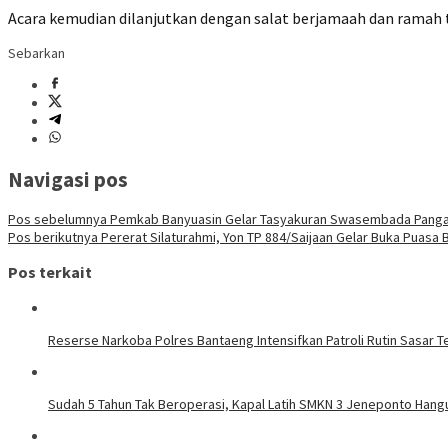
Acara kemudian dilanjutkan dengan salat berjamaah dan ramah
Sebarkan
Navigasi pos
Pos sebelumnya
Pemkab Banyuasin Gelar Tasyakuran Swasembada Pangan 
Pos berikutnya
Pererat Silaturahmi, Yon TP 884/Saijaan Gelar Buka Puas
Pos terkait
Reserse Narkoba Polres Bantaeng Intensifkan Patroli Rutin Sasar 
Sudah 5 Tahun Tak Beroperasi, Kapal Latih SMKN 3 Jeneponto Hang