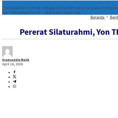
Tentang
Cakrawalainfo.co.id hadir sebagai media online yang menyajikan berita 
hari. Cakrawalainfo.co.id — Akurat dan Terpercaya.
Beranda
Beri
Pererat Silaturahmi, Yon 
Syamsuddin Malik
April 16, 2026