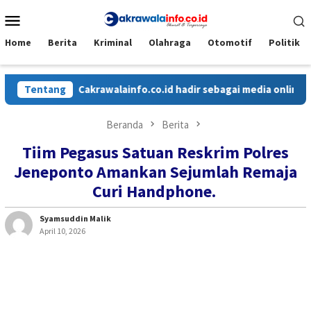
Loncat
Menu
ke
Mobile
konten
Home
Berita
Kriminal
Olahraga
Otomotif
Politik
Tentang
Cakrawalainfo.co.id hadir sebagai media online yang
Beranda
Berita
Tiim Pegasus Satuan Reskrim Polres
Jeneponto Amankan Sejumlah Remaja
Curi Handphone.
Syamsuddin Malik
April 10, 2026