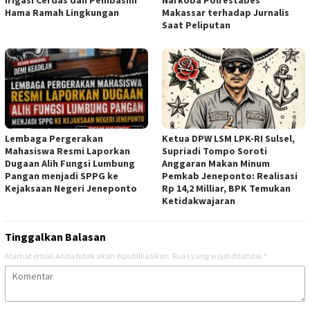
Irigasi Cerdas dan Pembasmi
Narkoba Polrestabes
Hama Ramah Lingkungan
Makassar terhadap Jurnalis
Saat Peliputan
Lembaga Pergerakan
Ketua DPW LSM LPK-RI Sulsel,
Mahasiswa Resmi Laporkan
Supriadi Tompo Soroti
Dugaan Alih Fungsi Lumbung
Anggaran Makan Minum
Pangan menjadi SPPG ke
Pemkab Jeneponto: Realisasi
Kejaksaan Negeri Jeneponto
Rp 14,2 Milliar, BPK Temukan
Ketidakwajaran
Tinggalkan Balasan
Alamat email Anda tidak akan dipublikasikan.
Ruas yang wajib ditandai
*