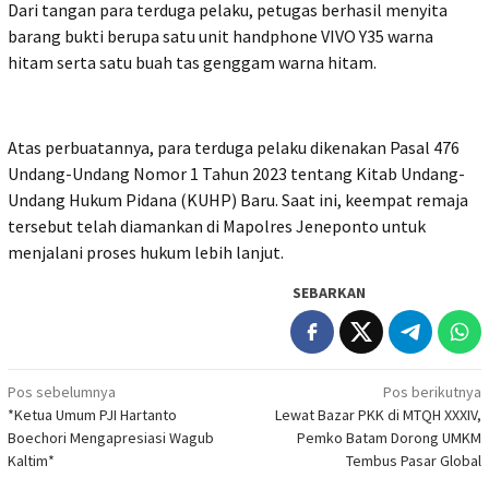
Dari tangan para terduga pelaku, petugas berhasil menyita
barang bukti berupa satu unit handphone VIVO Y35 warna
hitam serta satu buah tas genggam warna hitam.
Atas perbuatannya, para terduga pelaku dikenakan Pasal 476
Undang-Undang Nomor 1 Tahun 2023 tentang Kitab Undang-
Undang Hukum Pidana (KUHP) Baru. Saat ini, keempat remaja
tersebut telah diamankan di Mapolres Jeneponto untuk
menjalani proses hukum lebih lanjut.
SEBARKAN
Navigasi
Pos sebelumnya
Pos berikutnya
*Ketua Umum PJI Hartanto
Lewat Bazar PKK di MTQH XXXIV,
pos
Boechori Mengapresiasi Wagub
Pemko Batam Dorong UMKM
Kaltim*
Tembus Pasar Global