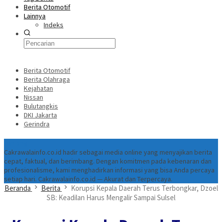
Berita Otomotif
Lainnya
Indeks
Berita Otomotif
Berita Olahraga
Kejahatan
Nissan
Bulutangkis
DKI Jakarta
Gerindra
Tentang
Cakrawalainfo.co.id hadir sebagai media online yang menyajikan berita
cepat, faktual, dan berimbang. Dengan komitmen pada kebenaran dan
profesionalisme, kami menghadirkan informasi yang bisa Anda percaya
setiap hari. Cakrawalainfo.co.id — Akurat dan Terpercaya.
Beranda
Berita
Korupsi Kepala Daerah Terus Terbongkar, Dzoel
SB: Keadilan Harus Mengalir Sampai Sulsel