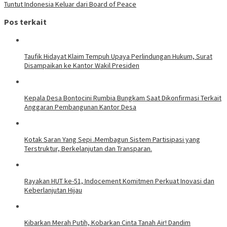
Tuntut Indonesia Keluar dari Board of Peace
Pos terkait
Taufik Hidayat Klaim Tempuh Upaya Perlindungan Hukum, Surat
Disampaikan ke Kantor Wakil Presiden
Kepala Desa Bontocini Rumbia Bungkam Saat Dikonfirmasi Terkait
Anggaran Pembangunan Kantor Desa
Kotak Saran Yang Sepi .Membagun Sistem Partisipasi yang
Terstruktur, Berkelanjutan dan Transparan.
Rayakan HUT ke-51, Indocement Komitmen Perkuat Inovasi dan
Keberlanjutan Hijau
Kibarkan Merah Putih, Kobarkan Cinta Tanah Air! Dandim