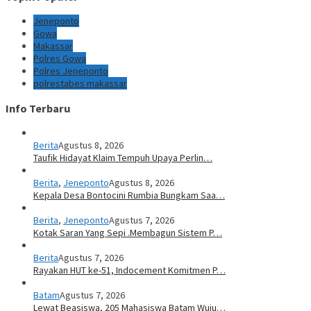
Jeneponto
Gowa
Makassar
Polres Gowa
Polres Jeneponto
polrestabes makassar
Info Terbaru
Berita
Agustus 8, 2026
Taufik Hidayat Klaim Tempuh Upaya Perlin…
Berita
,
Jeneponto
Agustus 8, 2026
Kepala Desa Bontocini Rumbia Bungkam Saa…
Berita
,
Jeneponto
Agustus 7, 2026
Kotak Saran Yang Sepi .Membagun Sistem P…
Berita
Agustus 7, 2026
Rayakan HUT ke-51, Indocement Komitmen P…
Batam
Agustus 7, 2026
Lewat Beasiswa, 205 Mahasiswa Batam Wuju…