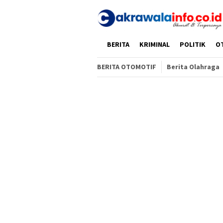
Loncat
ke
konten
HOME
BERITA
KRIMINAL
POLITIK
O
BERITA OTOMOTIF
Berita Olahraga