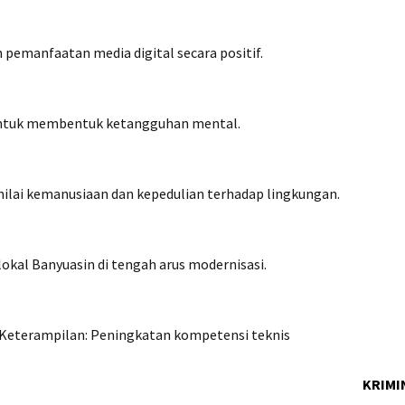
n pemanfaatan media digital secara positif.
 untuk membentuk ketangguhan mental.
 nilai kemanusiaan dan kepedulian terhadap lingkungan.
 lokal Banyuasin di tengah arus modernisasi.
 Keterampilan: Peningkatan kompetensi teknis
KRIMI