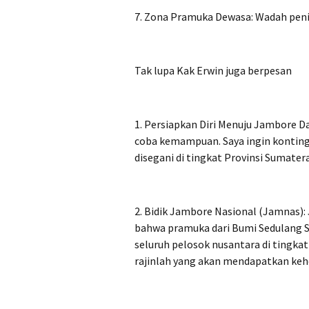
7. Zona Pramuka Dewasa: Wadah peni
Tak lupa Kak Erwin juga berpesan
1. Persiapkan Diri Menuju Jambore Da
coba kemampuan. Saya ingin konting
disegani di tingkat Provinsi Sumate
2. Bidik Jambore Nasional (Jamnas):
bahwa pramuka dari Bumi Sedulang Se
seluruh pelosok nusantara di tingka
rajinlah yang akan mendapatkan keh