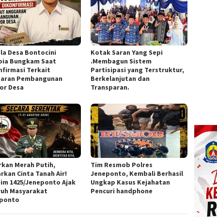
la Desa Bontocini
Kotak Saran Yang Sepi
ia Bungkam Saat
.Membagun Sistem
nfirmasi Terkait
Partisipasi yang Terstruktur,
aran Pembangunan
Berkelanjutan dan
or Desa
Transparan.
rkan Merah Putih,
Tim Resmob Polres
rkan Cinta Tanah Air!
Jeneponto, Kembali Berhasil
im 1425/Jeneponto Ajak
Ungkap Kasus Kejahatan
ruh Masyarakat
Pencuri handphone
ponto