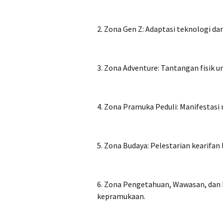
2. Zona Gen Z: Adaptasi teknologi da
3. Zona Adventure: Tantangan fisik
4. Zona Pramuka Peduli: Manifestasi
5. Zona Budaya: Pelestarian kearifan
6. Zona Pengetahuan, Wawasan, dan
kepramukaan.