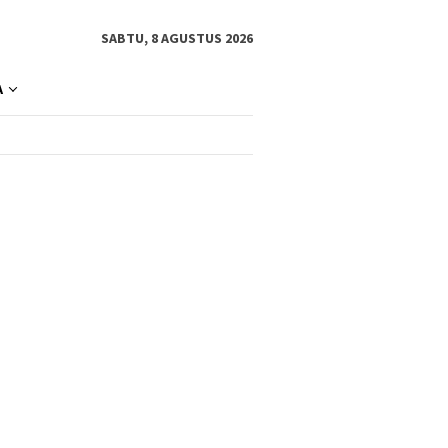
SABTU, 8 AGUSTUS 2026
A