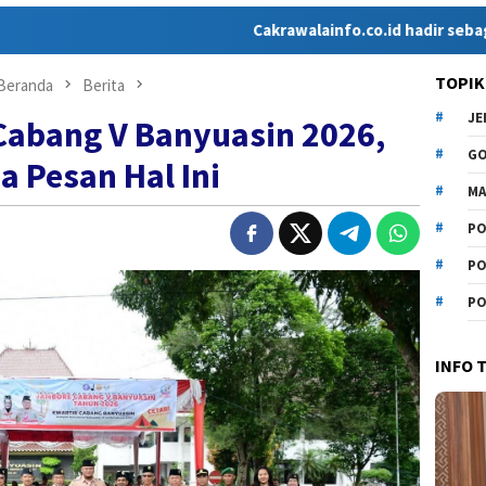
Cakrawalainfo.co.id hadir sebagai media on
TOPIK
Beranda
Berita
J
abang V Banyuasin 2026,
G
a Pesan Hal Ini
MA
PO
PO
PO
INFO 