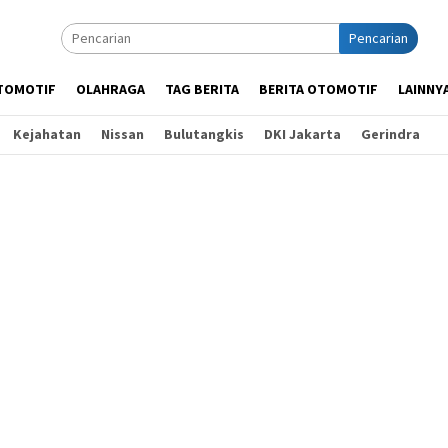
Pencarian
TOMOTIF
OLAHRAGA
TAG BERITA
BERITA OTOMOTIF
LAINNY
Kejahatan
Nissan
Bulutangkis
DKI Jakarta
Gerindra