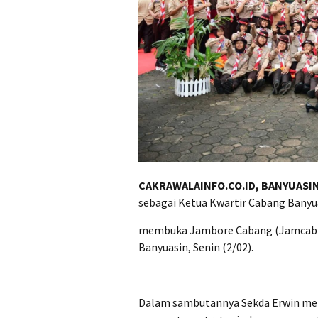
CAKRAWALAINFO.CO.ID, BANYUASI
sebagai Ketua Kwartir Cabang Banyua
membuka Jambore Cabang (Jamcab) V
Banyuasin, Senin (2/02).
Dalam sambutannya Sekda Erwin me