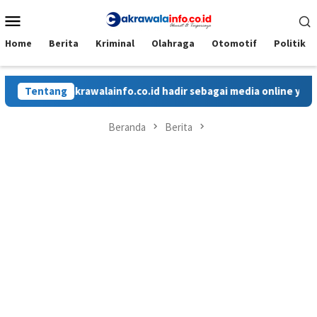
Loncat
Menu
ke
Mobile
konten
Home
Berita
Kriminal
Olahraga
Otomotif
Politik
Tentang
Cakrawalainfo.co.id hadir sebagai media online yang me
Beranda
Berita