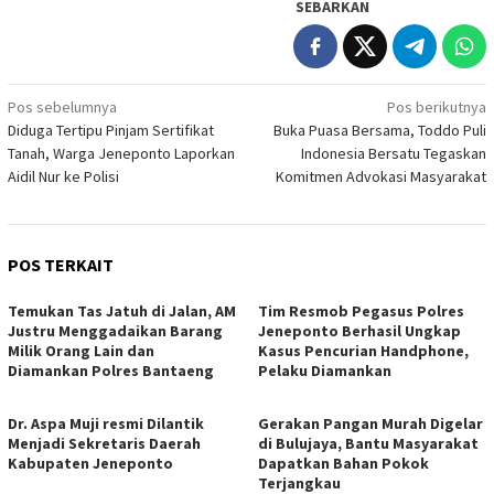
SEBARKAN
Navigasi
Pos sebelumnya
Pos berikutnya
Diduga Tertipu Pinjam Sertifikat
Buka Puasa Bersama, Toddo Puli
pos
Tanah, Warga Jeneponto Laporkan
Indonesia Bersatu Tegaskan
Aidil Nur ke Polisi
Komitmen Advokasi Masyarakat
POS TERKAIT
Temukan Tas Jatuh di Jalan, AM
Tim Resmob Pegasus Polres
Justru Menggadaikan Barang
Jeneponto Berhasil Ungkap
Milik Orang Lain dan
Kasus Pencurian Handphone,
Diamankan Polres Bantaeng
Pelaku Diamankan
Dr. Aspa Muji resmi Dilantik
Gerakan Pangan Murah Digelar
Menjadi Sekretaris Daerah
di Bulujaya, Bantu Masyarakat
Kabupaten Jeneponto
Dapatkan Bahan Pokok
Terjangkau