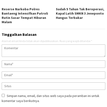
Reserse Narkoba Polres
Sudah 5 Tahun Tak Beroperasi,
Bantaeng Intensifkan Patroli
Kapal Latih SMKN 3 Jeneponto
Rutin Sasar Tempat Hiburan
Hangus Terbakar
Malam
Tinggalkan Balasan
Alamat email Anda tidak akan dipublikasikan.
Ruas yang wajib ditandai
*
Simpan nama, email, dan situs web saya pada peramban ini untuk
komentar saya berikutnya.