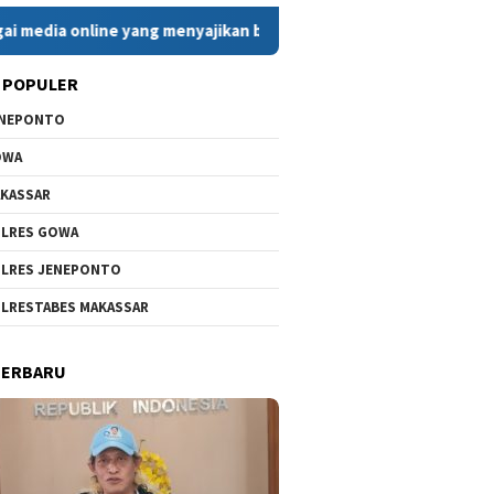
ine yang menyajikan berita cepat, faktual, dan berimbang. Deng
 POPULER
ENEPONTO
OWA
KASSAR
LRES GOWA
LRES JENEPONTO
LRESTABES MAKASSAR
TERBARU