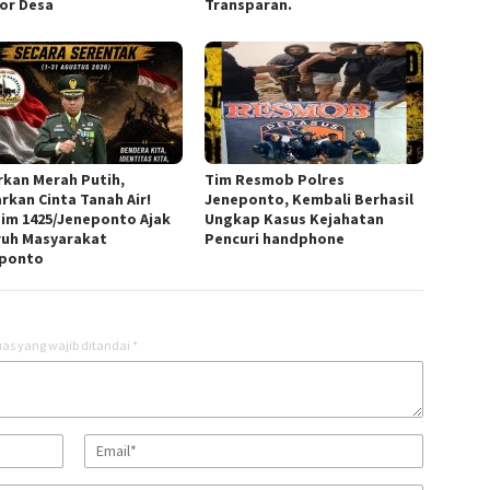
or Desa
Transparan.
rkan Merah Putih,
Tim Resmob Polres
rkan Cinta Tanah Air!
Jeneponto, Kembali Berhasil
im 1425/Jeneponto Ajak
Ungkap Kasus Kejahatan
ruh Masyarakat
Pencuri handphone
ponto
as yang wajib ditandai
*