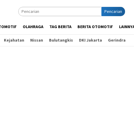
Pencarian
TOMOTIF
OLAHRAGA
TAG BERITA
BERITA OTOMOTIF
LAINNY
Kejahatan
Nissan
Bulutangkis
DKI Jakarta
Gerindra