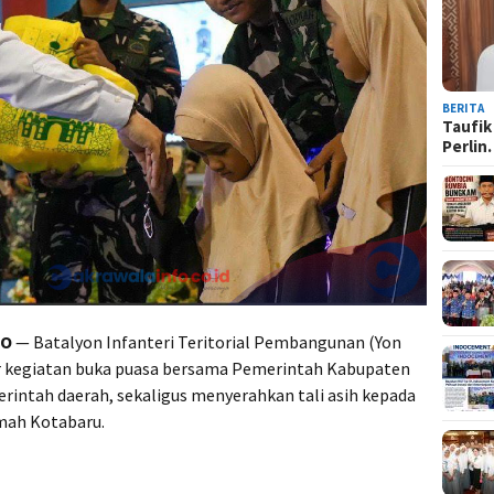
BERITA
Taufik
Perli
TO
— Batalyon Infanteri Teritorial Pembangunan (Yon
r kegiatan buka puasa bersama Pemerintah Kabupaten
rintah daerah, sekaligus menyerahkan tali asih kepada
omah Kotabaru.