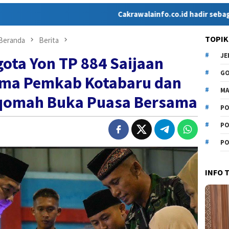
Cakrawalainfo.co.id hadir sebagai media onl
TOPIK
Beranda
Berita
J
ota Yon TP 884 Saijaan
G
ama Pemkab Kotabaru dan
MA
tiqomah Buka Puasa Bersama
PO
PO
PO
INFO 