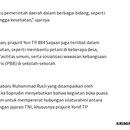
u pemerintah daerah dalam berbagai bidang, seperti
ngga kesehatan,” ujarnya.
, prajurit Yon TP 884 Saijaan juga terlibat dalam
atan, seperti membantu petani di beberapa desa,
asilitas umum, serta sosialisasi wawasan kebangsaan
is (PBB) di sekolah-sekolah.
tabaru Muhammad Rusli yang disampaikan oleh
 Eka Saprudin menyebutkan bahwa kegiatan buka puasa
m untuk mempererat hubungan silaturahmi antara
n jajaran TNI, khususnya prajurit Yonif TP
KRIMI