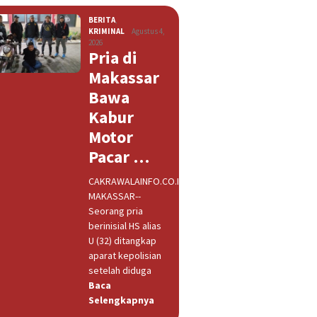
BERITA
,
KRIMINAL
Agustus 4,
2026
Pria di
Makassar
Bawa
Kabur
Motor
Pacar …
CAKRAWALAINFO.CO.ID,
MAKASSAR--
Seorang pria
berinisial HS alias
U (32) ditangkap
aparat kepolisian
setelah diduga
Baca
Selengkapnya