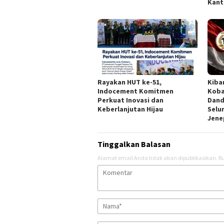
Kant
Rayakan HUT ke-51,
Kiba
Indocement Komitmen
Koba
Perkuat Inovasi dan
Dand
Keberlanjutan Hijau
Selu
Jene
Tinggalkan Balasan
Alamat email Anda tidak akan dipublikasikan.
Ru