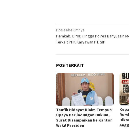
Navigasi
Pos sebelumnya
Pemkab, DPRD Hingga Polres Banyuasin M
pos
Terkait PHK Karyawan PT. SIP
POS TERKAIT
Kepa
Taufik Hidayat Klaim Tempuh
Rumb
Upaya Perlindungan Hukum,
Diko
Surat Disampaikan ke Kantor
Angg
Wakil Presiden