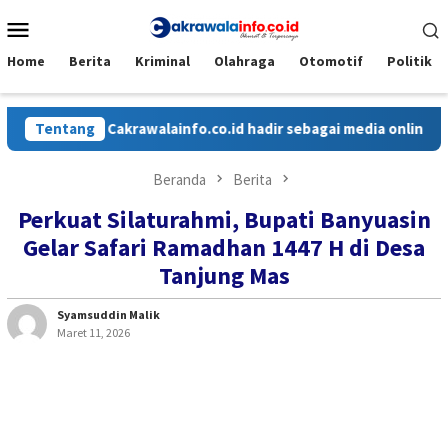
Loncat
Menu
ke
Mobile
konten
Home
Berita
Kriminal
Olahraga
Otomotif
Politik
Tentang
Cakrawalainfo.co.id hadir sebagai media online yang me
Beranda
Berita
Perkuat Silaturahmi, Bupati Banyuasin
Gelar Safari Ramadhan 1447 H di Desa
Tanjung Mas
Syamsuddin Malik
Maret 11, 2026