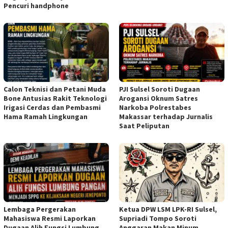
Pencuri handphone
Calon Teknisi dan Petani Muda
PJI Sulsel Soroti Dugaan
Bone Antusias Rakit Teknologi
Arogansi Oknum Satres
Irigasi Cerdas dan Pembasmi
Narkoba Polrestabes
Hama Ramah Lingkungan
Makassar terhadap Jurnalis
Saat Peliputan
Lembaga Pergerakan
Ketua DPW LSM LPK-RI Sulsel,
Mahasiswa Resmi Laporkan
Supriadi Tompo Soroti
Dugaan Alih Fungsi Lumbung
Anggaran Makan Minum