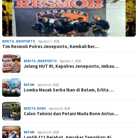
BERITA
,
JENEPONTO
Agustus 7, 2026
Tim Resmob Polres Jeneponto, Kembali Ber…
BERITA
,
JENEPONTO
Agustus 7, 2026
Jelang HUT RI, Kapolres Jeneponto, Imbau…
BATAM
Agustus 6, 2026
Lomba Masak Serba Ikan di Batam, Erlita …
BERITA
,
BONE
Agustus 6, 2026
Calon Teknisi dan Petani Muda Bone Antus…
BATAM
Agustus 6, 2026
Lantik 311 Pejabat, Amsakar Tegaskan: Ki…