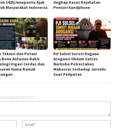
im 1425/Jeneponto Ajak
Ungkap Kasus Kejahatan
ruh Masyarakat Indonesia
Pencuri handphone
n Teknisi dan Petani
PJI Sulsel Soroti Dugaan
 Bone Antusias Rakit
Arogansi Oknum Satres
ologi Irigasi Cerdas dan
Narkoba Polrestabes
basmi Hama Ramah
Makassar terhadap Jurnalis
kungan
Saat Peliputan
as yang wajib ditandai
*