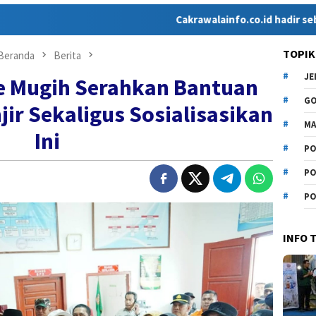
Cakrawalainfo.co.id hadir sebagai media
TOPIK
Beranda
Berita
J
e Mugih Serahkan Bantuan
G
ir Sekaligus Sosialisasikan
MA
Ini
PO
PO
PO
INFO 