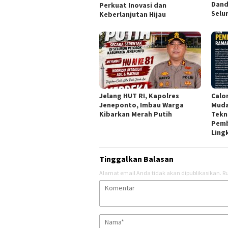
Dand
Perkuat Inovasi dan
Selu
Keberlanjutan Hijau
Jelang HUT RI, Kapolres
Calo
Jeneponto, Imbau Warga
Muda
Kibarkan Merah Putih
Tekn
Pem
Ling
Tinggalkan Balasan
Alamat email Anda tidak akan dipublikasikan.
Ru