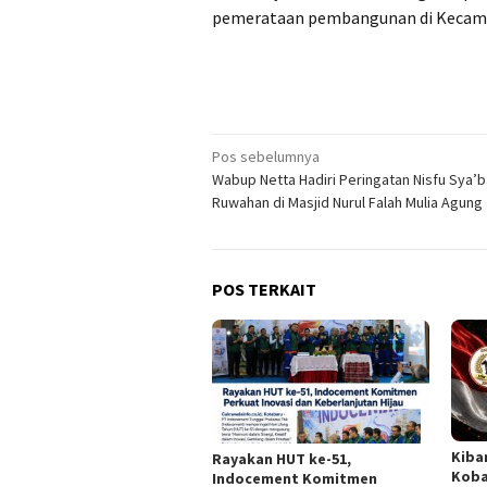
pemerataan pembangunan di Kecamat
Navigasi
Pos sebelumnya
Wabup Netta Hadiri Peringatan Nisfu Sya’
pos
Ruwahan di Masjid Nurul Falah Mulia Agung
POS TERKAIT
Kiba
Rayakan HUT ke-51,
Koba
Indocement Komitmen