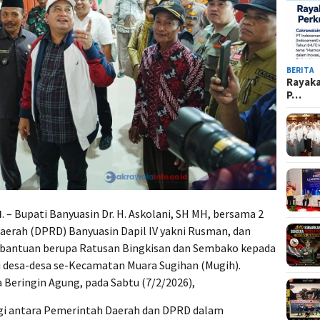
BERITA
Rayak
P…
N
. – Bupati Banyuasin Dr. H. Askolani, SH MH, bersama 2
erah (DPRD) Banyuasin Dapil IV yakni Rusman, dan
bantuan berupa Ratusan Bingkisan dan Sembako kepada
i desa-desa se-Kecamatan Muara Sugihan (Mugih).
 Beringin Agung, pada Sabtu (7/2/2026),
ergi antara Pemerintah Daerah dan DPRD dalam