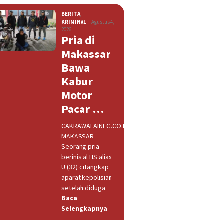
BERITA
,
KRIMINAL
Agustus 4,
2026
Pria di
Makassar
Bawa
Kabur
Motor
Pacar …
CAKRAWALAINFO.CO.ID,
MAKASSAR--
Seorang pria
berinisial HS alias
U (32) ditangkap
aparat kepolisian
setelah diduga
Baca
Selengkapnya