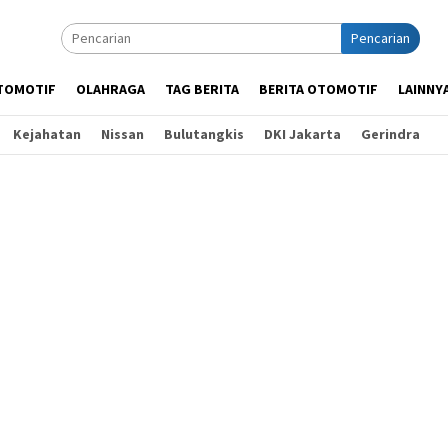
Pencarian
TOMOTIF
OLAHRAGA
TAG BERITA
BERITA OTOMOTIF
LAINNY
Kejahatan
Nissan
Bulutangkis
DKI Jakarta
Gerindra