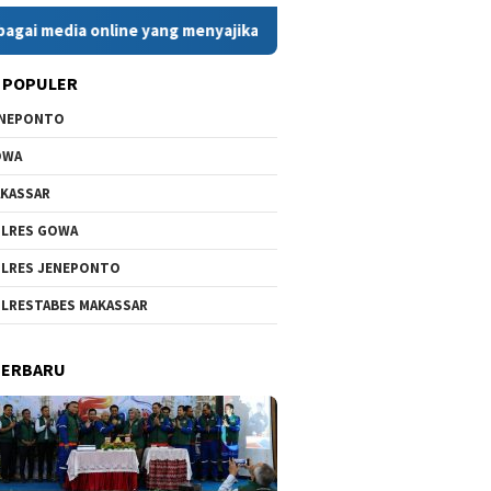
 online yang menyajikan berita cepat, faktual, dan berimbang. D
 POPULER
ENEPONTO
OWA
KASSAR
LRES GOWA
LRES JENEPONTO
LRESTABES MAKASSAR
TERBARU