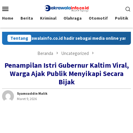
Loncat
Menu
ke
Mobile
konten
Home
Berita
Kriminal
Olahraga
Otomotif
Politik
Cakrawalainfo.co.id hadir sebagai media online yang menyajikan 
Tentang
Beranda
Uncategorized
Penampilan Istri Gubernur Kaltim Viral,
Warga Ajak Publik Menyikapi Secara
Bijak
Syamsuddin Malik
Maret 9, 2026