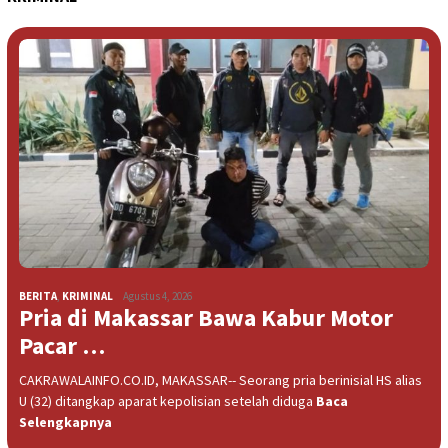
BERITA
,
KRIMINAL
Agustus 4, 2026
Pria di Makassar Bawa Kabur Motor
Pacar …
CAKRAWALAINFO.CO.ID, MAKASSAR-- Seorang pria berinisial HS alias
U (32) ditangkap aparat kepolisian setelah diduga
Baca
Selengkapnya