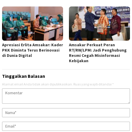
Apresiasi Erlita Amsakar: Kader
Amsakar Perkuat Peran
PKK Diminta Terus Berinovasi
RT/RW/LPM: Jadi Penghubung
di Dunia Digital
Resmi Cegah Misinformasi
Kebijakan
Tinggalkan Balasan
Alamat email Anda tidak akan dipublikasikan.
Ruas yang wajib ditandai
*