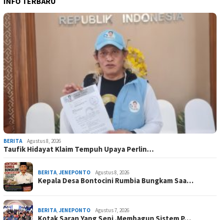
INFO TERBARU
BERITA
Agustus 8, 2026
Taufik Hidayat Klaim Tempuh Upaya Perlin…
BERITA
,
JENEPONTO
Agustus 8, 2026
Kepala Desa Bontocini Rumbia Bungkam Saa…
BERITA
,
JENEPONTO
Agustus 7, 2026
Kotak Saran Yang Sepi .Membagun Sistem P…