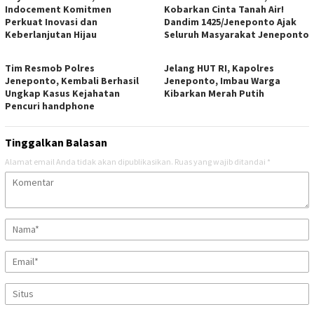
Indocement Komitmen
Kobarkan Cinta Tanah Air!
Perkuat Inovasi dan
Dandim 1425/Jeneponto Ajak
Keberlanjutan Hijau
Seluruh Masyarakat Jeneponto
Tim Resmob Polres
Jelang HUT RI, Kapolres
Jeneponto, Kembali Berhasil
Jeneponto, Imbau Warga
Ungkap Kasus Kejahatan
Kibarkan Merah Putih
Pencuri handphone
Tinggalkan Balasan
Alamat email Anda tidak akan dipublikasikan.
Ruas yang wajib ditandai
*