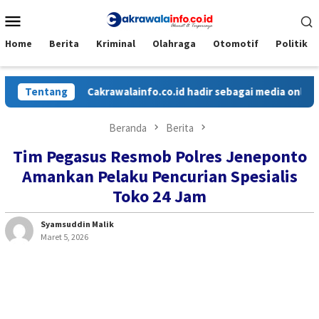
Loncat
Menu
ke
Mobile
konten
Home
Berita
Kriminal
Olahraga
Otomotif
Politik
Tentang
Cakrawalainfo.co.id hadir sebagai media online ya
Beranda
Berita
Tim Pegasus Resmob Polres Jeneponto
Amankan Pelaku Pencurian Spesialis
Toko 24 Jam
Syamsuddin Malik
Maret 5, 2026