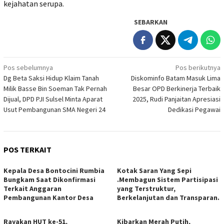
kejahatan serupa.
SEBARKAN
Navigasi
Pos sebelumnya
Pos berikutnya
Dg Beta Saksi Hidup Klaim Tanah
Diskominfo Batam Masuk Lima
pos
Milik Basse Bin Soeman Tak Pernah
Besar OPD Berkinerja Terbaik
Dijual, DPD PJI Sulsel Minta Aparat
2025, Rudi Panjaitan Apresiasi
Usut Pembangunan SMA Negeri 24
Dedikasi Pegawai
POS TERKAIT
Kepala Desa Bontocini Rumbia
Kotak Saran Yang Sepi
Bungkam Saat Dikonfirmasi
.Membagun Sistem Partisipasi
Terkait Anggaran
yang Terstruktur,
Pembangunan Kantor Desa
Berkelanjutan dan Transparan.
Rayakan HUT ke-51,
Kibarkan Merah Putih,