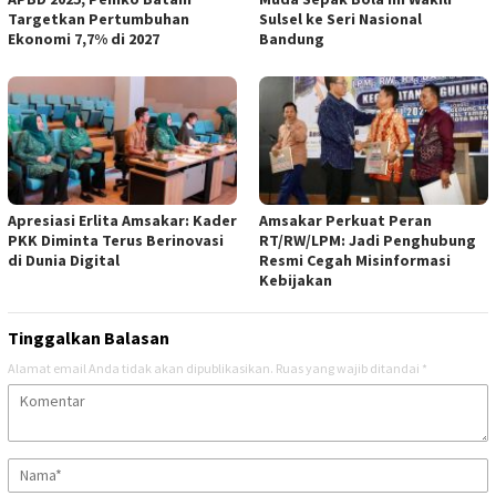
Targetkan Pertumbuhan
Sulsel ke Seri Nasional
Ekonomi 7,7% di 2027
Bandung
Apresiasi Erlita Amsakar: Kader
Amsakar Perkuat Peran
PKK Diminta Terus Berinovasi
RT/RW/LPM: Jadi Penghubung
di Dunia Digital
Resmi Cegah Misinformasi
Kebijakan
Tinggalkan Balasan
Alamat email Anda tidak akan dipublikasikan.
Ruas yang wajib ditandai
*