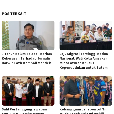
POS TERKAIT
7 Tahun Belum Selesai, Berkas
Laju Migrasi Tertinggi Kedua
Kekerasan Terhadap Jurnalis
Nasional, Wali Kota Amsakar
Darwin Fatir Kembali Mandek
Minta Aturan Khusus
Kependudukan untuk Batam
Sah! Pertanggungjawaban
Kebanggaan Jeneponto! Tim
APBD 2025, Pemko Batam
Muda Sepak Bola Ini Wakili