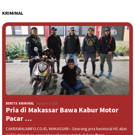
KRIMINAL
BERITA
,
KRIMINAL
Agustus 4, 2026
Pria di Makassar Bawa Kabur Motor
Pacar …
CAKRAWALAINFO.CO.ID, MAKASSAR-- Seorang pria berinisial HS alias
U (32) ditangkap aparat kepolisian setelah diduga
Baca