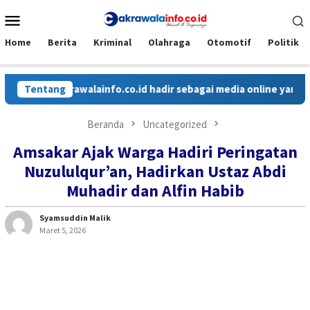
Loncat
Menu
ke
Mobile
konten
Home
Berita
Kriminal
Olahraga
Otomotif
Politik
Cakrawalainfo.co.id hadir sebagai media online yang menyaji
Tentang
Beranda
Uncategorized
Amsakar Ajak Warga Hadiri Peringatan
Nuzululqur’an, Hadirkan Ustaz Abdi
Muhadir dan Alfin Habib
Syamsuddin Malik
Maret 5, 2026