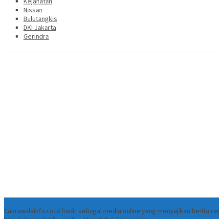
Kejahatan
Nissan
Bulutangkis
DKI Jakarta
Gerindra
Tentang
Cakrawalainfo.co.id hadir sebagai media online yang menyajikan berita 