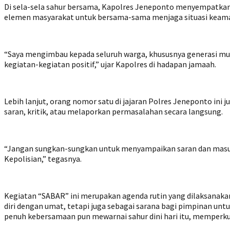
Di sela-sela sahur bersama, Kapolres Jeneponto menyempatkan
elemen masyarakat untuk bersama-sama menjaga situasi keama
“Saya mengimbau kepada seluruh warga, khususnya generasi muda
kegiatan-kegiatan positif,” ujar Kapolres di hadapan jamaah.
Lebih lanjut, orang nomor satu di jajaran Polres Jeneponto i
saran, kritik, atau melaporkan permasalahan secara langsung.
“Jangan sungkan-sungkan untuk menyampaikan saran dan masuk
Kepolisian,” tegasnya.
Kegiatan “SABAR” ini merupakan agenda rutin yang dilaksanaka
diri dengan umat, tetapi juga sebagai sarana bagi pimpinan un
penuh kebersamaan pun mewarnai sahur dini hari itu, memperkua