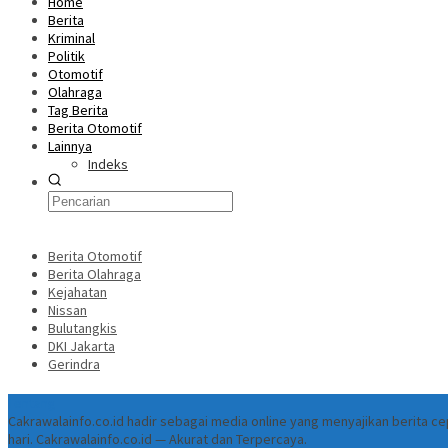
Home
Berita
Kriminal
Politik
Otomotif
Olahraga
Tag Berita
Berita Otomotif
Lainnya
Indeks
Berita Otomotif
Berita Olahraga
Kejahatan
Nissan
Bulutangkis
DKI Jakarta
Gerindra
Tentang
Cakrawalainfo.co.id hadir sebagai media online yang menyajikan berita 
hari. Cakrawalainfo.co.id — Akurat dan Terpercaya.