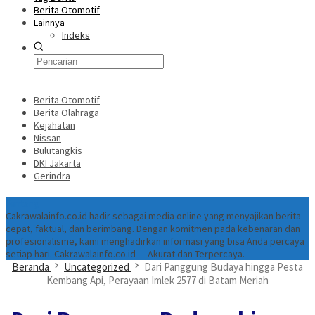
Berita Otomotif
Lainnya
Indeks
Berita Otomotif
Berita Olahraga
Kejahatan
Nissan
Bulutangkis
DKI Jakarta
Gerindra
Tentang
Cakrawalainfo.co.id hadir sebagai media online yang menyajikan berita
cepat, faktual, dan berimbang. Dengan komitmen pada kebenaran dan
profesionalisme, kami menghadirkan informasi yang bisa Anda percaya
setiap hari. Cakrawalainfo.co.id — Akurat dan Terpercaya.
Beranda
Uncategorized
Dari Panggung Budaya hingga Pesta
Kembang Api, Perayaan Imlek 2577 di Batam Meriah