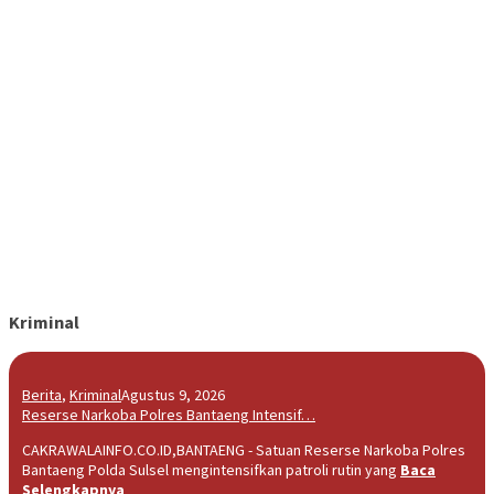
Kriminal
Berita
,
Kriminal
Agustus 9, 2026
Reserse Narkoba Polres Bantaeng Intensif…
CAKRAWALAINFO.CO.ID,BANTAENG - Satuan Reserse Narkoba Polres
Bantaeng Polda Sulsel mengintensifkan patroli rutin yang
Baca
Selengkapnya