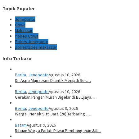
Topik Populer
Jeneponto
Gowa
Makassar
Polres Gowa
Polres Jeneponto
polrestabes makassar
Info Terbaru
Berita
,
Jeneponto
Agustus 10, 2026
Dr. Aspa Muji resmi Dilantik Menjadi Sek…
Berita
,
Jeneponto
Agustus 10, 2026
Gerakan Pangan Murah Digelar di Bulujaya…
Berita
,
Jeneponto
Agustus 9, 2026
Warga : Nenek Sitti Jara (28) Terbaring …
Batam
Agustus 9, 2026
Ribuan Warga Padati Pawai Pembangunan &#…