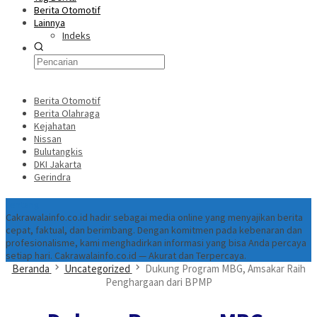
Berita Otomotif
Lainnya
Indeks
Berita Otomotif
Berita Olahraga
Kejahatan
Nissan
Bulutangkis
DKI Jakarta
Gerindra
Tentang
Cakrawalainfo.co.id hadir sebagai media online yang menyajikan berita
cepat, faktual, dan berimbang. Dengan komitmen pada kebenaran dan
profesionalisme, kami menghadirkan informasi yang bisa Anda percaya
setiap hari. Cakrawalainfo.co.id — Akurat dan Terpercaya.
Beranda
Uncategorized
Dukung Program MBG, Amsakar Raih
Penghargaan dari BPMP