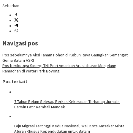
Sebarkan
Navigasi pos
Pos sebelumnya
Aksi Tanam Pohon di Kebun Raya Gaungkan Semangat
Gema Batam ASRI
Pos berikutnya
Sinergi TNI-Polri Amankan Arus Liburan Menjelang
Ramadhan di Water Park Boyong
Pos terkait
7 Tahun Belum Selesai, Berkas Kekerasan Terhadap Jurnalis
Darwin Fatir Kembali Mandek
Laju Migrasi Tertinggi Kedua Nasional, Wali Kota Amsakar Minta
Aturan Khusus Kependudukan untuk Batam