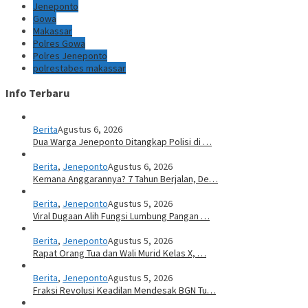
Jeneponto
Gowa
Makassar
Polres Gowa
Polres Jeneponto
polrestabes makassar
Info Terbaru
Berita
Agustus 6, 2026
Dua Warga Jeneponto Ditangkap Polisi di …
Berita
,
Jeneponto
Agustus 6, 2026
Kemana Anggarannya? 7 Tahun Berjalan, De…
Berita
,
Jeneponto
Agustus 5, 2026
Viral Dugaan Alih Fungsi Lumbung Pangan …
Berita
,
Jeneponto
Agustus 5, 2026
Rapat Orang Tua dan Wali Murid Kelas X, …
Berita
,
Jeneponto
Agustus 5, 2026
Fraksi Revolusi Keadilan Mendesak BGN Tu…