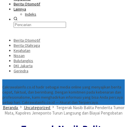
Berita Otomotif
Lainnya
Indeks
Berita Otomotif
Berita Olahraga
Kejahatan
Nissan
Bulutangkis
DKI Jakarta
Gerindra
Tentang
Cakrawalainfo.co.id hadir sebagai media online yang menyajikan berita
cepat, faktual, dan berimbang. Dengan komitmen pada kebenaran dan
profesionalisme, kami menghadirkan informasi yang bisa Anda percaya
setiap hari. Cakrawalainfo.co.id — Akurat dan Terpercaya.
Beranda
Uncategorized
Tergerak Nasib Balita Penderita Tumor
Mata, Kapolres Jeneponto Turun Langsung dan Biayai Pengobatan