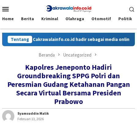
Loncat
Menu
ke
Mobile
konten
Home
Berita
Kriminal
Olahraga
Otomotif
Politik
Tentang
Cakrawalainfo.co.id hadir sebagai media online yang me
Beranda
Uncategorized
Kapolres Jeneponto Hadiri
Groundbreaking SPPG Polri dan
Peresmian Gudang Ketahanan Pangan
Secara Virtual Bersama Presiden
Prabowo
Syamsuddin Malik
Februari 13, 2026