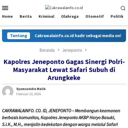
Loncat
Menu
ke
Mobile
konten
Home
Berita
Kriminal
Olahraga
Otomotif
Politik
Tentang
Cakrawalainfo.co.id hadir sebagai media online y
Beranda
Jeneponto
Kapolres Jeneponto Gagas Sinergi Polri-
Masyarakat Lewat Safari Subuh di
Arungkeke
Syamsuddin Malik
Februari 10, 2026
CAKRAWALAINFO. CO. ID, JENEPONTO – Membangun keamanan
berbasis komunitas, Kapolres Jeneponto AKBP Haryo Basuki,
S.I.K., M.H., menjalin kedekatan dengan warga melalui Safari