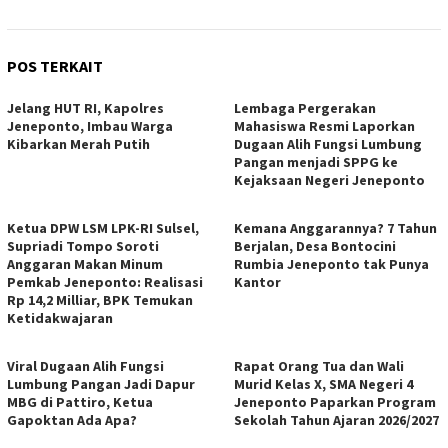
POS TERKAIT
Jelang HUT RI, Kapolres
Lembaga Pergerakan
Jeneponto, Imbau Warga
Mahasiswa Resmi Laporkan
Kibarkan Merah Putih
Dugaan Alih Fungsi Lumbung
Pangan menjadi SPPG ke
Kejaksaan Negeri Jeneponto
Ketua DPW LSM LPK-RI Sulsel,
Kemana Anggarannya? 7 Tahun
Supriadi Tompo Soroti
Berjalan, Desa Bontocini
Anggaran Makan Minum
Rumbia Jeneponto tak Punya
Pemkab Jeneponto: Realisasi
Kantor
Rp 14,2 Milliar, BPK Temukan
Ketidakwajaran
Viral Dugaan Alih Fungsi
Rapat Orang Tua dan Wali
Lumbung Pangan Jadi Dapur
Murid Kelas X, SMA Negeri 4
MBG di Pattiro, Ketua
Jeneponto Paparkan Program
Gapoktan Ada Apa?
Sekolah Tahun Ajaran 2026/2027