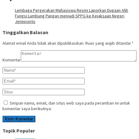
Lembaga Pergerakan Mahasiswa Resmi Laporkan Dugaan Alih
Fungsi Lumbung Pangan menjadi SPPG ke Kejaksaan Negeri
Jeneponto
Tinggalkan Balasan
Alamat email Anda tidak akan dipublikasikan.
Ruas yang wajib ditandai
*
Komentar
Simpan nama, email, dan situs web saya pada peramban ini untuk
komentar saya berikutnya.
Topik Populer