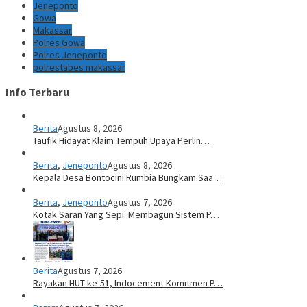
Jeneponto
Gowa
Makassar
Polres Gowa
Polres Jeneponto
polrestabes makassar
Info Terbaru
Berita
Agustus 8, 2026
Taufik Hidayat Klaim Tempuh Upaya Perlin…
Berita
,
Jeneponto
Agustus 8, 2026
Kepala Desa Bontocini Rumbia Bungkam Saa…
Berita
,
Jeneponto
Agustus 7, 2026
Kotak Saran Yang Sepi .Membagun Sistem P…
Berita
Agustus 7, 2026
Rayakan HUT ke-51, Indocement Komitmen P…