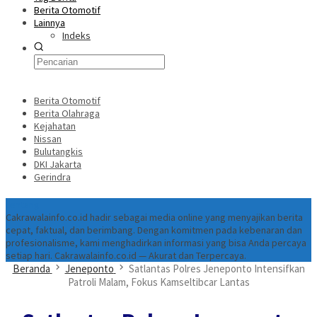
Berita Otomotif
Lainnya
Indeks
Berita Otomotif
Berita Olahraga
Kejahatan
Nissan
Bulutangkis
DKI Jakarta
Gerindra
Tentang
Cakrawalainfo.co.id hadir sebagai media online yang menyajikan berita
cepat, faktual, dan berimbang. Dengan komitmen pada kebenaran dan
profesionalisme, kami menghadirkan informasi yang bisa Anda percaya
setiap hari. Cakrawalainfo.co.id — Akurat dan Terpercaya.
Beranda
Jeneponto
Satlantas Polres Jeneponto Intensifkan
Patroli Malam, Fokus Kamseltibcar Lantas