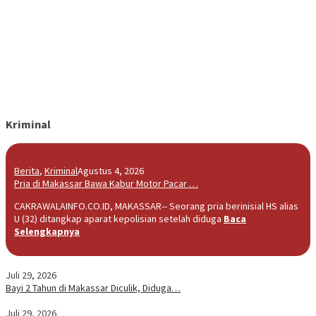
Kriminal
Berita
,
Kriminal
Agustus 4, 2026
Pria di Makassar Bawa Kabur Motor Pacar …
CAKRAWALAINFO.CO.ID, MAKASSAR-- Seorang pria berinisial HS alias
U (32) ditangkap aparat kepolisian setelah diduga
Baca
Selengkapnya
Juli 29, 2026
Bayi 2 Tahun di Makassar Diculik, Diduga…
Juli 29, 2026