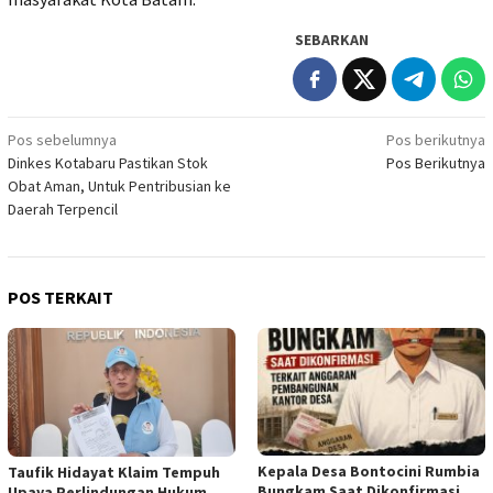
SEBARKAN
Navigasi
Pos sebelumnya
Pos berikutnya
Dinkes Kotabaru Pastikan Stok
Pos Berikutnya
pos
Obat Aman, Untuk Pentribusian ke
Daerah Terpencil
POS TERKAIT
Kepala Desa Bontocini Rumbia
Taufik Hidayat Klaim Tempuh
Bungkam Saat Dikonfirmasi
Upaya Perlindungan Hukum,