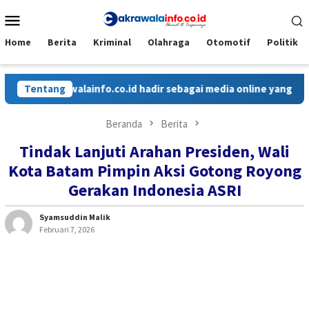
Loncat
Menu
ke
Mobile
konten
Home
Berita
Kriminal
Olahraga
Otomotif
Politik
akrawalainfo.co.id hadir sebagai media online yang menyajikan b
Tentang
Beranda
Berita
Tindak Lanjuti Arahan Presiden, Wali
Kota Batam Pimpin Aksi Gotong Royong
Gerakan Indonesia ASRI
Syamsuddin Malik
Februari 7, 2026