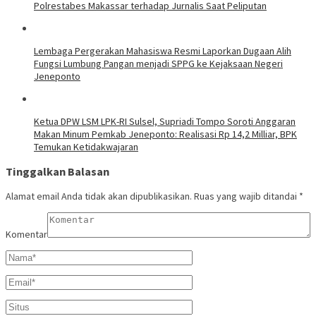
Polrestabes Makassar terhadap Jurnalis Saat Peliputan
Lembaga Pergerakan Mahasiswa Resmi Laporkan Dugaan Alih
Fungsi Lumbung Pangan menjadi SPPG ke Kejaksaan Negeri
Jeneponto
Ketua DPW LSM LPK-RI Sulsel, Supriadi Tompo Soroti Anggaran
Makan Minum Pemkab Jeneponto: Realisasi Rp 14,2 Milliar, BPK
Temukan Ketidakwajaran
Tinggalkan Balasan
Alamat email Anda tidak akan dipublikasikan.
Ruas yang wajib ditandai
*
Komentar