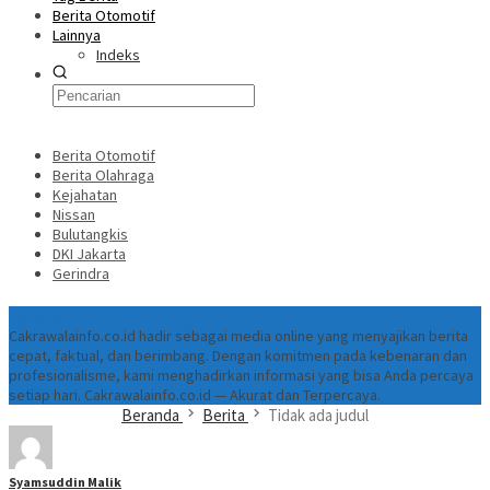
Berita Otomotif
Lainnya
Indeks
Berita Otomotif
Berita Olahraga
Kejahatan
Nissan
Bulutangkis
DKI Jakarta
Gerindra
Tentang
Cakrawalainfo.co.id hadir sebagai media online yang menyajikan berita
cepat, faktual, dan berimbang. Dengan komitmen pada kebenaran dan
profesionalisme, kami menghadirkan informasi yang bisa Anda percaya
setiap hari. Cakrawalainfo.co.id — Akurat dan Terpercaya.
Beranda
Berita
Tidak ada judul
Syamsuddin Malik