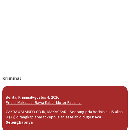
Kriminal
Berita
,
Kriminal
Agustus 4, 2026
Pria di Makassar Bawa Kabur Motor Pacar …
CAKRAWALAINFO.CO.ID, MAKASSAR-- Seorang pria berinisial HS alias
U (32) ditangkap aparat kepolisian setelah diduga
Baca
Selengkapnya