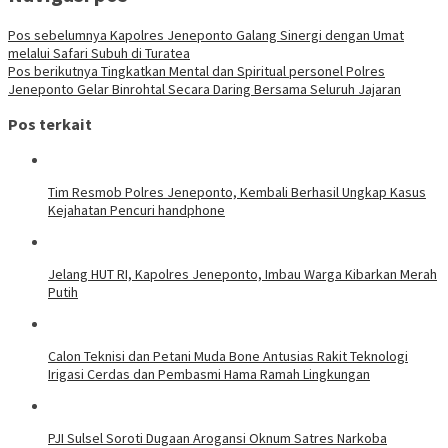
Pos sebelumnya
Kapolres Jeneponto Galang Sinergi dengan Umat
melalui Safari Subuh di Turatea
Pos berikutnya
Tingkatkan Mental dan Spiritual personel Polres
Jeneponto Gelar Binrohtal Secara Daring Bersama Seluruh Jajaran
Pos terkait
Tim Resmob Polres Jeneponto, Kembali Berhasil Ungkap Kasus
Kejahatan Pencuri handphone
Jelang HUT RI, Kapolres Jeneponto, Imbau Warga Kibarkan Merah
Putih
Calon Teknisi dan Petani Muda Bone Antusias Rakit Teknologi
Irigasi Cerdas dan Pembasmi Hama Ramah Lingkungan
PJI Sulsel Soroti Dugaan Arogansi Oknum Satres Narkoba