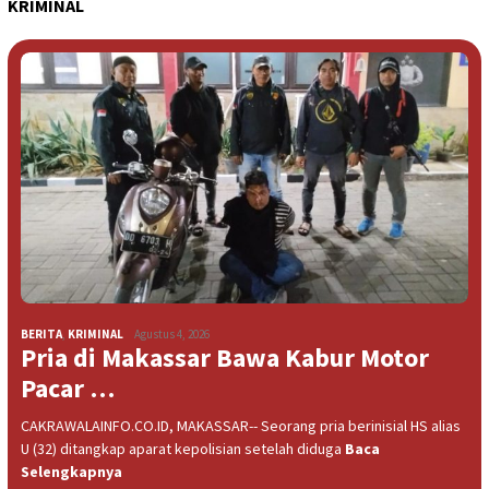
KRIMINAL
BERITA
,
KRIMINAL
Agustus 4, 2026
Pria di Makassar Bawa Kabur Motor
Pacar …
CAKRAWALAINFO.CO.ID, MAKASSAR-- Seorang pria berinisial HS alias
U (32) ditangkap aparat kepolisian setelah diduga
Baca
Selengkapnya