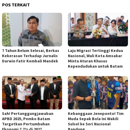
POS TERKAIT
7 Tahun Belum Selesai, Berkas
Laju Migrasi Tertinggi Kedua
Kekerasan Terhadap Jurnalis
Nasional, Wali Kota Amsakar
Darwin Fatir Kembali Mandek
Minta Aturan Khusus
Kependudukan untuk Batam
Sah! Pertanggungjawaban
Kebanggaan Jeneponto! Tim
APBD 2025, Pemko Batam
Muda Sepak Bola Ini Wakili
Targetkan Pertumbuhan
Sulsel ke Seri Nasional
Ekonomi 7,7% di 2027
Bandung