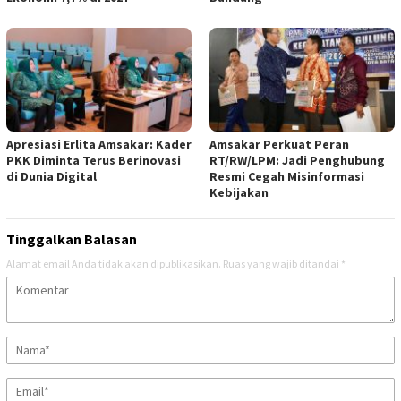
Apresiasi Erlita Amsakar: Kader
Amsakar Perkuat Peran
PKK Diminta Terus Berinovasi
RT/RW/LPM: Jadi Penghubung
di Dunia Digital
Resmi Cegah Misinformasi
Kebijakan
Tinggalkan Balasan
Alamat email Anda tidak akan dipublikasikan.
Ruas yang wajib ditandai
*