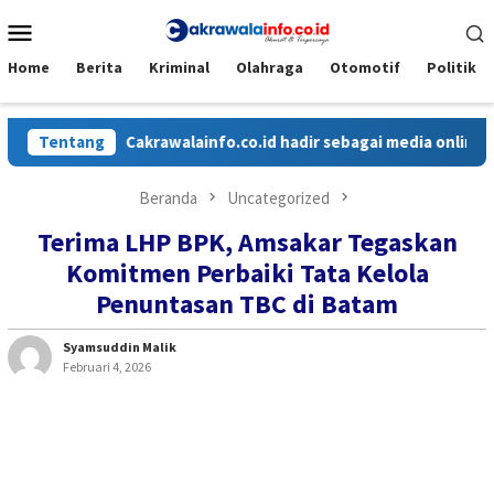
Loncat
Menu
ke
Mobile
konten
Home
Berita
Kriminal
Olahraga
Otomotif
Politik
Tentang
Cakrawalainfo.co.id hadir sebagai media online yang m
Beranda
Uncategorized
Terima LHP BPK, Amsakar Tegaskan
Komitmen Perbaiki Tata Kelola
Penuntasan TBC di Batam
Syamsuddin Malik
Februari 4, 2026