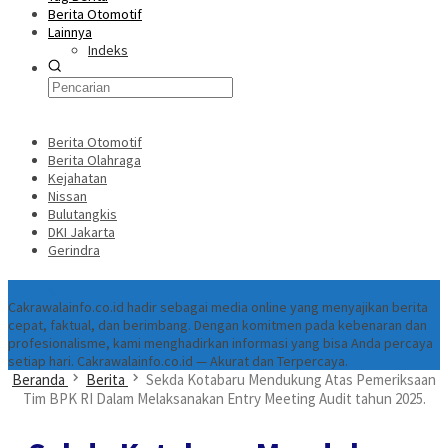
Berita Otomotif
Lainnya
Indeks
Berita Otomotif
Berita Olahraga
Kejahatan
Nissan
Bulutangkis
DKI Jakarta
Gerindra
Tentang
Cakrawalainfo.co.id hadir sebagai media online yang menyajikan berita
cepat, faktual, dan berimbang. Dengan komitmen pada kebenaran dan
profesionalisme, kami menghadirkan informasi yang bisa Anda percaya
setiap hari. Cakrawalainfo.co.id — Akurat dan Terpercaya.
Beranda
Berita
Sekda Kotabaru Mendukung Atas Pemeriksaan
Tim BPK RI Dalam Melaksanakan Entry Meeting Audit tahun 2025.