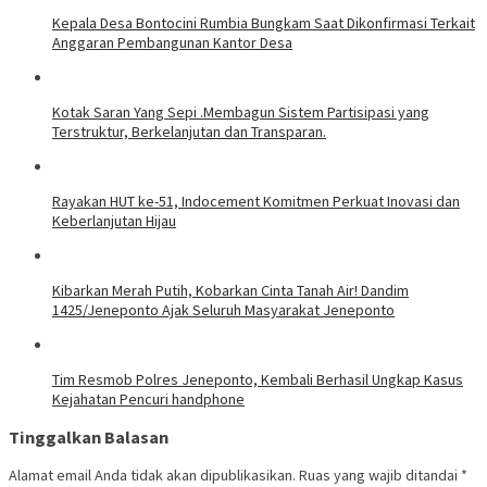
Kepala Desa Bontocini Rumbia Bungkam Saat Dikonfirmasi Terkait
Anggaran Pembangunan Kantor Desa
Kotak Saran Yang Sepi .Membagun Sistem Partisipasi yang
Terstruktur, Berkelanjutan dan Transparan.
Rayakan HUT ke-51, Indocement Komitmen Perkuat Inovasi dan
Keberlanjutan Hijau
Kibarkan Merah Putih, Kobarkan Cinta Tanah Air! Dandim
1425/Jeneponto Ajak Seluruh Masyarakat Jeneponto
Tim Resmob Polres Jeneponto, Kembali Berhasil Ungkap Kasus
Kejahatan Pencuri handphone
Tinggalkan Balasan
Alamat email Anda tidak akan dipublikasikan.
Ruas yang wajib ditandai
*