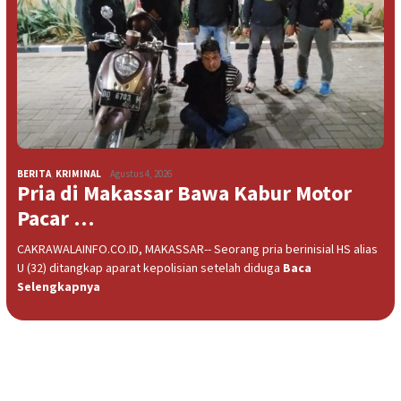
BERITA
,
KRIMINAL
Agustus 4, 2026
Pria di Makassar Bawa Kabur Motor
Pacar …
CAKRAWALAINFO.CO.ID, MAKASSAR-- Seorang pria berinisial HS alias
U (32) ditangkap aparat kepolisian setelah diduga
Baca
Selengkapnya