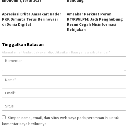
Ekonomi 7,7% di 2027
Bandung
Apresiasi Erlita Amsakar: Kader
Amsakar Perkuat Peran
PKK Diminta Terus Berinovasi
RT/RW/LPM: Jadi Penghubung
di Dunia Digital
Resmi Cegah Misinformasi
Kebijakan
Tinggalkan Balasan
Alamat email Anda tidak akan dipublikasikan.
Ruas yang wajib ditandai
*
Simpan nama, email, dan situs web saya pada peramban ini untuk
komentar saya berikutnya.