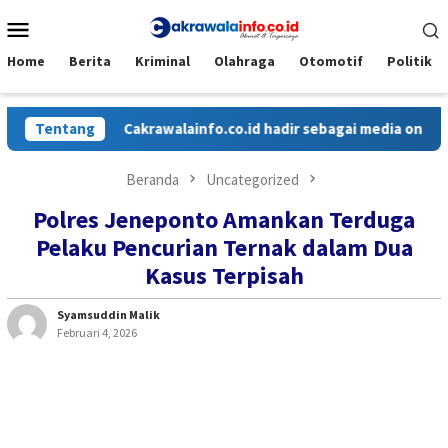
Loncat
Menu
ke
Mobile
konten
Home
Berita
Kriminal
Olahraga
Otomotif
Politik
Tentang
Cakrawalainfo.co.id hadir sebagai media online yan
Beranda
Uncategorized
Polres Jeneponto Amankan Terduga
Pelaku Pencurian Ternak dalam Dua
Kasus Terpisah
Syamsuddin Malik
Februari 4, 2026