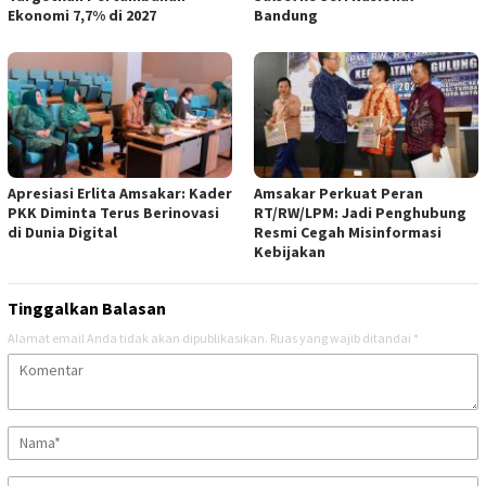
Ekonomi 7,7% di 2027
Bandung
Apresiasi Erlita Amsakar: Kader
Amsakar Perkuat Peran
PKK Diminta Terus Berinovasi
RT/RW/LPM: Jadi Penghubung
di Dunia Digital
Resmi Cegah Misinformasi
Kebijakan
Tinggalkan Balasan
Alamat email Anda tidak akan dipublikasikan.
Ruas yang wajib ditandai
*