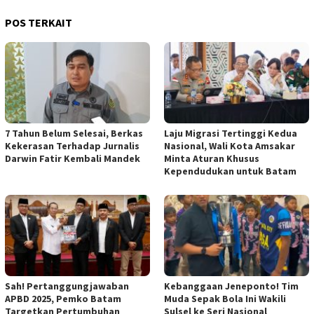
POS TERKAIT
7 Tahun Belum Selesai, Berkas
Laju Migrasi Tertinggi Kedua
Kekerasan Terhadap Jurnalis
Nasional, Wali Kota Amsakar
Darwin Fatir Kembali Mandek
Minta Aturan Khusus
Kependudukan untuk Batam
Sah! Pertanggungjawaban
Kebanggaan Jeneponto! Tim
APBD 2025, Pemko Batam
Muda Sepak Bola Ini Wakili
Targetkan Pertumbuhan
Sulsel ke Seri Nasional