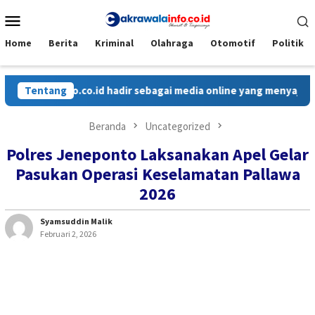
Loncat
Menu
ke
Mobile
konten
Home
Berita
Kriminal
Olahraga
Otomotif
Politik
lainfo.co.id hadir sebagai media online yang menyajikan berita
Tentang
Beranda
Uncategorized
Polres Jeneponto Laksanakan Apel Gelar
Pasukan Operasi Keselamatan Pallawa
2026
Syamsuddin Malik
Februari 2, 2026