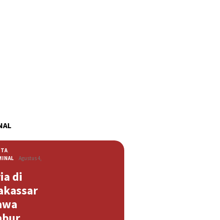
NAL
ITA
,
MINAL
Agustus 4,
ia di
akassar
awa
abur