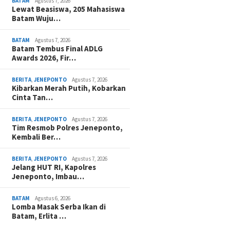
BATAM
Agustus 7, 2026
Lewat Beasiswa, 205 Mahasiswa
Batam Wuju…
BATAM
Agustus 7, 2026
Batam Tembus Final ADLG
Awards 2026, Fir…
BERITA
,
JENEPONTO
Agustus 7, 2026
Kibarkan Merah Putih, Kobarkan
Cinta Tan…
BERITA
,
JENEPONTO
Agustus 7, 2026
Tim Resmob Polres Jeneponto,
Kembali Ber…
BERITA
,
JENEPONTO
Agustus 7, 2026
Jelang HUT RI, Kapolres
Jeneponto, Imbau…
BATAM
Agustus 6, 2026
Lomba Masak Serba Ikan di
Batam, Erlita …