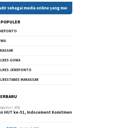
gai media online yang menyajikan berita cepat, faktual, dan be
 POPULER
ENEPONTO
OWA
KASSAR
LRES GOWA
LRES JENEPONTO
LRESTABES MAKASSAR
TERBARU
Agustus 7, 2026
an HUT ke-51, Indocement Komitmen