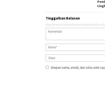
Pem
Ling
Tinggalkan Balasan
Alamat email Anda tidak akan dipublikasikan.
Ru
Simpan nama, email, dan situs web say