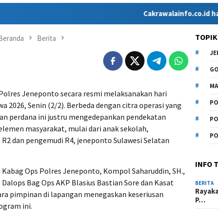
Cakrawalainfo.co.id hadir seba
TOPIK
Beranda
Berita
J
G
MA
Polres Jeneponto secara resmi melaksanakan hari
PO
 2026, Senin (2/2). Berbeda dengan citra operasi yang
tan perdana ini justru mengedepankan pendekatan
PO
lemen masyarakat, mulai dari anak sekolah,
PO
 R2 dan pengemudi R4, jeneponto Sulawesi Selatan
INFO 
h Kabag Ops Polres Jeneponto, Kompol Saharuddin, SH.,
 Dalops Bag Ops AKP Blasius Bastian Sore dan Kasat
BERITA
Rayak
ara pimpinan di lapangan menegaskan keseriusan
P…
ogram ini.