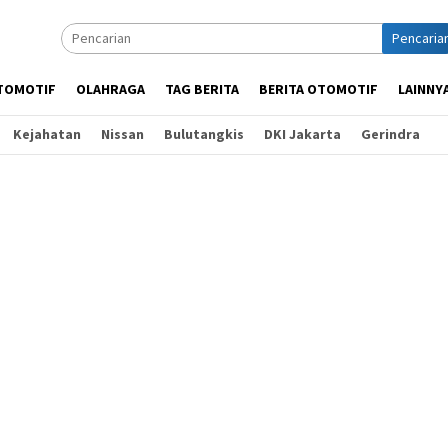
Pencaria
TOMOTIF
OLAHRAGA
TAG BERITA
BERITA OTOMOTIF
LAINNY
Kejahatan
Nissan
Bulutangkis
DKI Jakarta
Gerindra