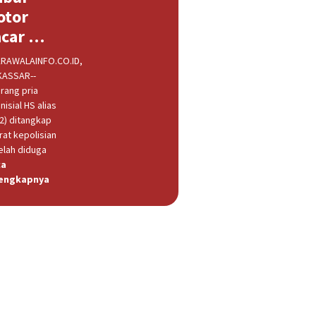
otor
acar …
RAWALAINFO.CO.ID,
ASSAR--
rang pria
nisial HS alias
32) ditangkap
rat kepolisian
elah diduga
ca
engkapnya