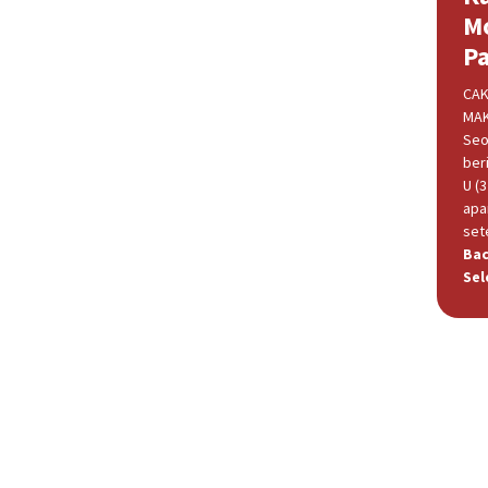
M
P
CAK
MAK
Seo
beri
U (
apa
set
Ba
Sel