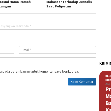
basmi Hama Ramah
Makassar terhadap Jurnalis
kungan
Saat Peliputan
as yang wajib ditandai
*
KRIMI
a pada peramban ini untuk komentar saya berikutnya.
BER
KRI
2026
Pr
M
B
K