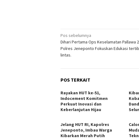
Navigasi
Pos sebelumnya
Dihari Pertama Ops Keselamatan Pallawa 2
pos
Polres Jeneponto Fokuskan Edukasi tertib
lintas.
POS TERKAIT
Rayakan HUT ke-51,
Kiba
Indocement Komitmen
Koba
Perkuat Inovasi dan
Dand
Keberlanjutan Hijau
Selu
Jelang HUT RI, Kapolres
Calo
Jeneponto, Imbau Warga
Muda
Kibarkan Merah Putih
Tekn