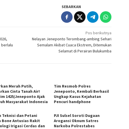
SEBARKAN
Pos berikutnya
026,
Nelayan Jeneponto Terombang-ambing Sehari
 berlalu
Semalam Akibat Cuaca Ekstrem, Ditemukan
Selamat di Perairan Bulukumba
rkan Merah Putih,
Tim Resmob Polres
rkan Cinta Tanah Air!
Jeneponto, Kembali Berhasil
im 1425/Jeneponto Ajak
Ungkap Kasus Kejahatan
ruh Masyarakat Indonesia
Pencuri handphone
n Teknisi dan Petani
PJI Sulsel Soroti Dugaan
 Bone Antusias Rakit
Arogansi Oknum Satres
ologi Irigasi Cerdas dan
Narkoba Polrestabes