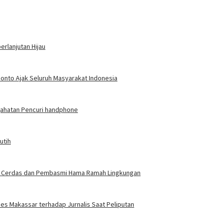
rlanjutan Hijau
ponto Ajak Seluruh Masyarakat Indonesia
jahatan Pencuri handphone
utih
gasi Cerdas dan Pembasmi Hama Ramah Lingkungan
es Makassar terhadap Jurnalis Saat Peliputan