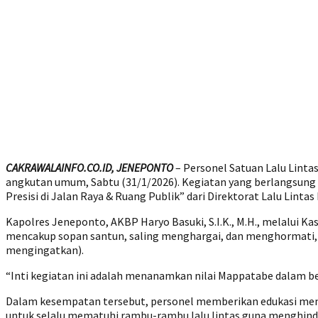
CAKRAWALAINFO.CO.ID, JENEPONTO
– Personel Satuan Lalu Lint
angkutan umum, Sabtu (31/1/2026). Kegiatan yang berlangsung
Presisi di Jalan Raya & Ruang Publik” dari Direktorat Lalu Lintas 
Kapolres Jeneponto, AKBP Haryo Basuki, S.I.K., M.H., melalui Ka
mencakup sopan santun, saling menghargai, dan menghormati, y
mengingatkan).
“Inti kegiatan ini adalah menanamkan nilai Mappatabe dalam be
Dalam kesempatan tersebut, personel memberikan edukasi meng
untuk selalu mematuhi rambu-rambu lalu lintas guna menghindar