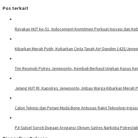
Pos terkait
Rayakan HUT ke-51, Indocement Komitmen Perkuat Inovasi dan Kebe
Kibarkan Merah Putih, Kobarkan Cinta Tanah Air! Dandim 1425/Jene
Tim Resmob Polres Jeneponto, Kembali Berhasil Ungkap Kasus Ke
Jelang HUT RI, Kapolres Jeneponto, Imbau Warga Kibarkan Merah P
Calon Teknisi dan Petani Muda Bone Antusias Rakit Teknologi Iri
PJI Sulsel Soroti Dugaan Arogansi Oknum Satres Narkoba Polrestab