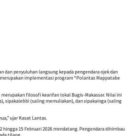
an dan penyuluhan langsung kepada pengendara ojek dan
ini merupakan implementasi program “Polantas Mappatabe
erupakan filosofi kearifan lokal Bugis-Makassar. Nilai ini
sipakalebbi (saling memuliakan), dan sipakainga (saling
a,” ujar Kasat Lantas.
2 hingga 15 Februari 2026 mendatang. Pengendara dihimbau
da tilang.