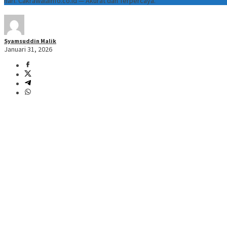
hari. Cakrawalainfo.co.id — Akurat dan Terpercaya.
Syamsuddin Malik
Januari 31, 2026