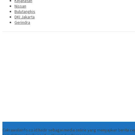
Kejahatan
Nissan
Bulutangkis
DKI Jakarta
Gerindra
Tentang
Cakrawalainfo.co.id hadir sebagai media online yang menyajikan berita 