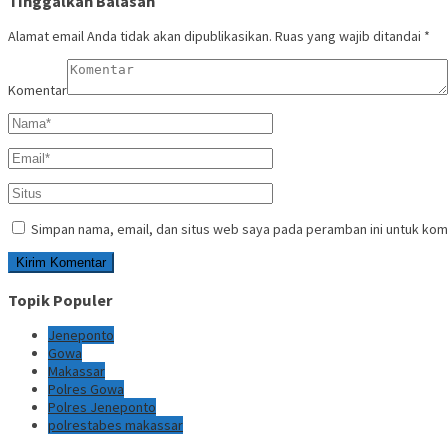
Tinggalkan Balasan
Alamat email Anda tidak akan dipublikasikan.
Ruas yang wajib ditandai
*
Komentar
Simpan nama, email, dan situs web saya pada peramban ini untuk kom
Topik Populer
Jeneponto
Gowa
Makassar
Polres Gowa
Polres Jeneponto
polrestabes makassar