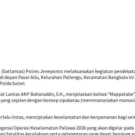
as (Satlantas) Polres Jeneponto melaksanakan kegiatan pendekat
 di depan Pasar Allu, Kelurahan Pallengu, Kecamatan Bangkala 
Polda Sulsel.
sat Lantas AKP Baharuddin, S.H., menjelaskan bahwa “Mappatabe” m
ang sejalan dengan konsep sipakatau (memmanusiakan manusia), 
rlalu lintas, menciptakan keselamatan dan kenyamanan bagi semu
enai Operasi Keselamatan Pallawa 2026 yang akan digelar pada 
i fatalitas kecelakaan serta pelanggaran yang dapat berujung pa