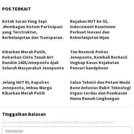
POS TERKAIT
Kotak Saran Yang Sepi
Rayakan HUT ke-51,
.Membagun Sistem Partisipasi
Indocement Komitmen
yang Terstruktur,
Perkuat Inovasi dan
Berkelanjutan dan Transparan.
Keberlanjutan Hijau
Kibarkan Merah Putih,
Tim Resmob Polres
Kobarkan Cinta Tanah Air!
Jeneponto, Kembali Berhasil
Dandim 1425/Jeneponto Ajak
Ungkap Kasus Kejahatan
Seluruh Masyarakat Jeneponto
Pencuri handphone
Jelang HUT RI, Kapolres
Calon Teknisi dan Petani Muda
Jeneponto, Imbau Warga
Bone Antusias Rakit Teknologi
Kibarkan Merah Putih
Irigasi Cerdas dan Pembasmi
Hama Ramah Lingkungan
Tinggalkan Balasan
Alamat email Anda tidak akan dipublikasikan.
Ruas yang wajib ditandai
*