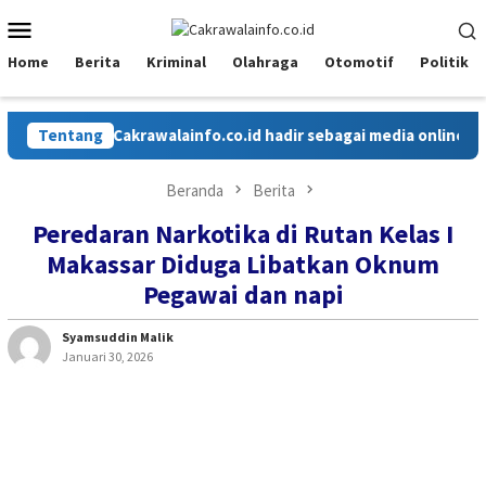
Loncat
Menu
ke
Mobile
konten
Home
Berita
Kriminal
Olahraga
Otomotif
Politik
Tentang
Cakrawalainfo.co.id hadir sebagai media online yan
Beranda
Berita
Peredaran Narkotika di Rutan Kelas I
Makassar Diduga Libatkan Oknum
Pegawai dan napi
Syamsuddin Malik
Januari 30, 2026