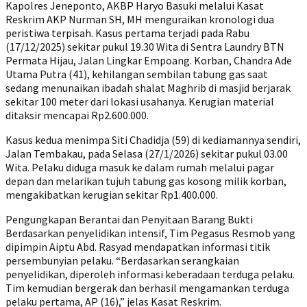
Kapolres Jeneponto, AKBP Haryo Basuki melalui Kasat
Reskrim AKP Nurman SH, MH menguraikan kronologi dua
peristiwa terpisah. Kasus pertama terjadi pada Rabu
(17/12/2025) sekitar pukul 19.30 Wita di Sentra Laundry BTN
Permata Hijau, Jalan Lingkar Empoang. Korban, Chandra Ade
Utama Putra (41), kehilangan sembilan tabung gas saat
sedang menunaikan ibadah shalat Maghrib di masjid berjarak
sekitar 100 meter dari lokasi usahanya. Kerugian material
ditaksir mencapai Rp2.600.000.
Kasus kedua menimpa Siti Chadidja (59) di kediamannya sendiri,
Jalan Tembakau, pada Selasa (27/1/2026) sekitar pukul 03.00
Wita. Pelaku diduga masuk ke dalam rumah melalui pagar
depan dan melarikan tujuh tabung gas kosong milik korban,
mengakibatkan kerugian sekitar Rp1.400.000.
Pengungkapan Berantai dan Penyitaan Barang Bukti
Berdasarkan penyelidikan intensif, Tim Pegasus Resmob yang
dipimpin Aiptu Abd. Rasyad mendapatkan informasi titik
persembunyian pelaku. “Berdasarkan serangkaian
penyelidikan, diperoleh informasi keberadaan terduga pelaku.
Tim kemudian bergerak dan berhasil mengamankan terduga
pelaku pertama, AP (16),” jelas Kasat Reskrim.