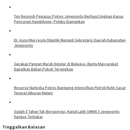
Tim Resmob Pegasus Polres Jeneponto Berhasil Ungkap Kasus
Pencurian Handphone, Pelaku Diamankan
Dr. Aspa Muji resmi Dilantik Menjadi Sekretaris Daerah Kabupaten
Jeneponto
Gerakan Pangan Murah Digelar di Bulujaya, Bantu Masyarakat
Dapatkan Bahan Pokok Terjangkau
Reserse Narkoba Polres Bantaeng Intensifkan Patroli Rutin Sasar
Tempat Hiburan Malam
Sudah 5 Tahun Tak Beroperasi, Kapal Latih SMKN 3 Jeneponto
Hangus Terbakar
Tinggalkan Balasan