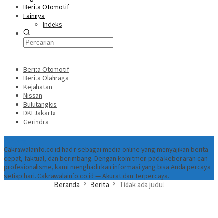
Berita Otomotif
Lainnya
Indeks
Berita Otomotif
Berita Olahraga
Kejahatan
Nissan
Bulutangkis
DKI Jakarta
Gerindra
Tentang
Cakrawalainfo.co.id hadir sebagai media online yang menyajikan berita
cepat, faktual, dan berimbang. Dengan komitmen pada kebenaran dan
profesionalisme, kami menghadirkan informasi yang bisa Anda percaya
setiap hari. Cakrawalainfo.co.id — Akurat dan Terpercaya.
Beranda
Berita
Tidak ada judul