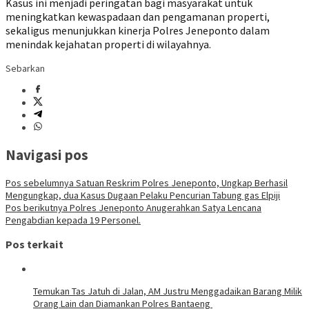
Kasus ini menjadi peringatan bagi masyarakat untuk
meningkatkan kewaspadaan dan pengamanan properti,
sekaligus menunjukkan kinerja Polres Jeneponto dalam
menindak kejahatan properti di wilayahnya.
Sebarkan
Navigasi pos
Pos sebelumnya
Satuan Reskrim Polres Jeneponto, Ungkap Berhasil
Mengungkap, dua Kasus Dugaan Pelaku Pencurian Tabung gas Elpiji
Pos berikutnya
Polres Jeneponto Anugerahkan Satya Lencana
Pengabdian kepada 19 Personel.
Pos terkait
Temukan Tas Jatuh di Jalan, AM Justru Menggadaikan Barang Milik
Orang Lain dan Diamankan Polres Bantaeng