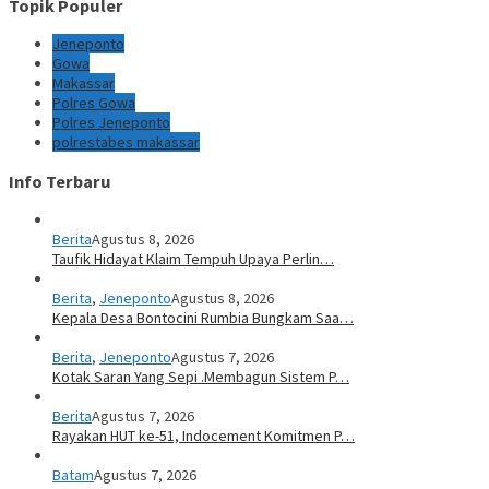
Topik Populer
Jeneponto
Gowa
Makassar
Polres Gowa
Polres Jeneponto
polrestabes makassar
Info Terbaru
Berita
Agustus 8, 2026
Taufik Hidayat Klaim Tempuh Upaya Perlin…
Berita
,
Jeneponto
Agustus 8, 2026
Kepala Desa Bontocini Rumbia Bungkam Saa…
Berita
,
Jeneponto
Agustus 7, 2026
Kotak Saran Yang Sepi .Membagun Sistem P…
Berita
Agustus 7, 2026
Rayakan HUT ke-51, Indocement Komitmen P…
Batam
Agustus 7, 2026