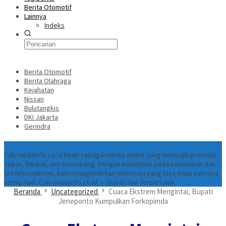
Berita Otomotif
Lainnya
Indeks
Berita Otomotif
Berita Olahraga
Kejahatan
Nissan
Bulutangkis
DKI Jakarta
Gerindra
Tentang
Cakrawalainfo.co.id hadir sebagai media online yang menyajikan berita
cepat, faktual, dan berimbang. Dengan komitmen pada kebenaran dan
profesionalisme, kami menghadirkan informasi yang bisa Anda percaya
setiap hari. Cakrawalainfo.co.id — Akurat dan Terpercaya.
Beranda
Uncategorized
Cuaca Ekstrem Mengintai, Bupati
Jeneponto Kumpulkan Forkopimda