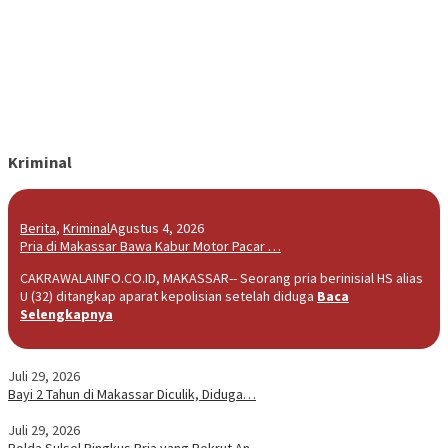
Kriminal
Berita
,
Kriminal
Agustus 4, 2026
Pria di Makassar Bawa Kabur Motor Pacar …
CAKRAWALAINFO.CO.ID, MAKASSAR-- Seorang pria berinisial HS alias
U (32) ditangkap aparat kepolisian setelah diduga
Baca
Selengkapnya
Juli 29, 2026
Bayi 2 Tahun di Makassar Diculik, Diduga…
Juli 29, 2026
Polda Sulsel Ringkus Pria yang Rekrut An…