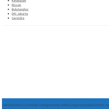
Kejahatan
Nissan
Bulutangkis
DKI Jakarta
Gerindra
Tentang
Cakrawalainfo.co.id hadir sebagai media online yang menyajikan berita 