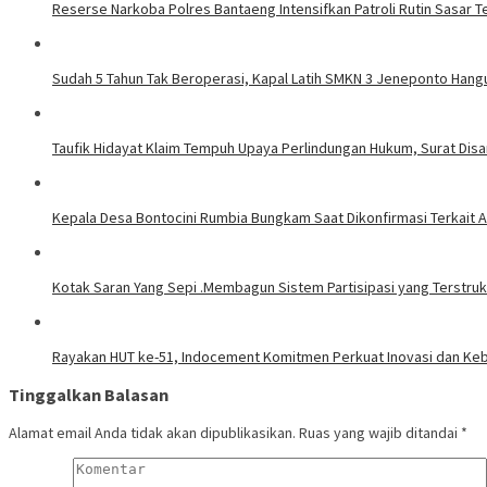
Reserse Narkoba Polres Bantaeng Intensifkan Patroli Rutin Sasar 
Sudah 5 Tahun Tak Beroperasi, Kapal Latih SMKN 3 Jeneponto Hang
Taufik Hidayat Klaim Tempuh Upaya Perlindungan Hukum, Surat Dis
Kepala Desa Bontocini Rumbia Bungkam Saat Dikonfirmasi Terkai
Kotak Saran Yang Sepi .Membagun Sistem Partisipasi yang Terstrukt
Rayakan HUT ke-51, Indocement Komitmen Perkuat Inovasi dan Kebe
Tinggalkan Balasan
Alamat email Anda tidak akan dipublikasikan.
Ruas yang wajib ditandai
*