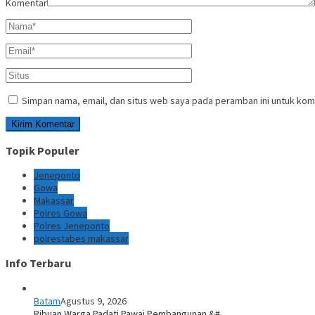
Komentar
Simpan nama, email, dan situs web saya pada peramban ini untuk kom
Topik Populer
Jeneponto
Gowa
Makassar
Polres Gowa
Polres Jeneponto
polrestabes makassar
Info Terbaru
Batam
Agustus 9, 2026
Ribuan Warga Padati Pawai Pembangunan &#…