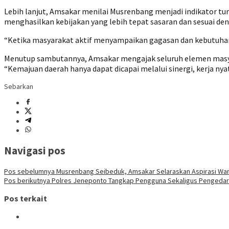
Lebih lanjut, Amsakar menilai Musrenbang menjadi indikator t
menghasilkan kebijakan yang lebih tepat sasaran dan sesuai den
“Ketika masyarakat aktif menyampaikan gagasan dan kebutuhan
Menutup sambutannya, Amsakar mengajak seluruh elemen masy
“Kemajuan daerah hanya dapat dicapai melalui sinergi, kerja ny
Sebarkan
Navigasi pos
Pos sebelumnya
Musrenbang Seibeduk, Amsakar Selaraskan Aspirasi Wa
Pos berikutnya
Polres Jeneponto Tangkap Pengguna Sekaligus Pengedar 
Pos terkait