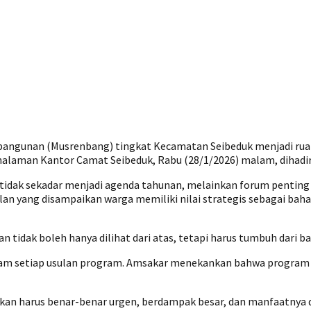
gunan (Musrenbang) tingkat Kecamatan Seibeduk menjadi ruang
alaman Kantor Camat Seibeduk, Rabu (28/1/2026) malam, dihadir
dak sekadar menjadi agenda tahunan, melainkan forum pentin
usulan yang disampaikan warga memiliki nilai strategis sebagai
dak boleh hanya dilihat dari atas, tetapi harus tumbuh dari baw
lam setiap usulan program. Amsakar menekankan bahwa program ya
akan harus benar-benar urgen, berdampak besar, dan manfaatnya d