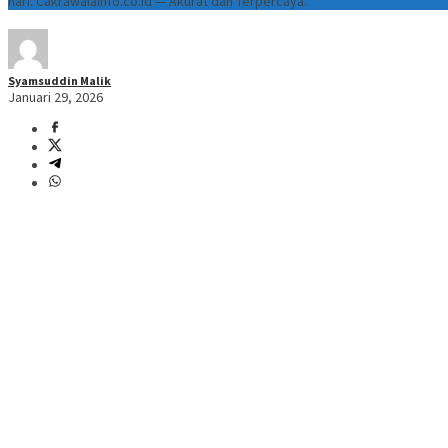
hari. Cakrawalainfo.co.id — Akurat dan Terpercaya.
Syamsuddin Malik
Januari 29, 2026