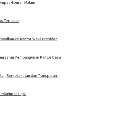
Tempat Hiburan Malam
us Terbakar
ampaikan ke Kantor Wakil Presiden
t Anggaran Pembangunan Kantor Desa
ur, Berkelanjutan dan Transparan.
rlanjutan Hijau