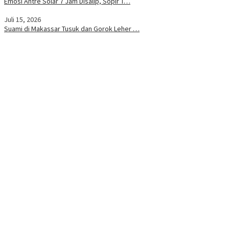
Emosi Antre Solar 7 Jam Disalip, Sopir T…
Juli 15, 2026
Suami di Makassar Tusuk dan Gorok Leher …