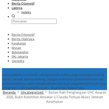
Berita Otomotif
Lainnya
Indeks
Berita Otomotif
Berita Olahraga
Kejahatan
Nissan
Bulutangkis
DKI Jakarta
Gerindra
Tentang
Cakrawalainfo.co.id hadir sebagai media online yang menyajikan berita
cepat, faktual, dan berimbang. Dengan komitmen pada kebenaran dan
profesionalisme, kami menghadirkan informasi yang bisa Anda percaya
setiap hari. Cakrawalainfo.co.id — Akurat dan Terpercaya.
Beranda
Uncategorized
Batam Raih Penghargaan UHC Awards
2026, Bukti Komitmen Amsakar-Li Claudia Perluas Akses Jaminan
Kesehatan