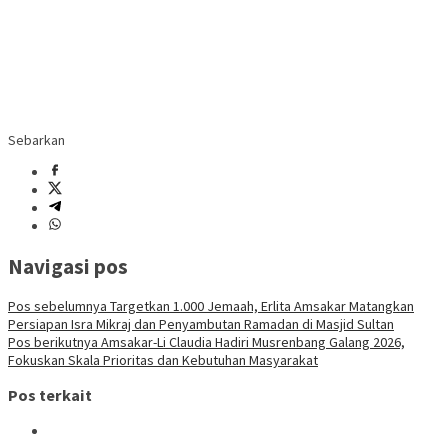
Sebarkan
Navigasi pos
Pos sebelumnya
Targetkan 1.000 Jemaah, Erlita Amsakar Matangkan
Persiapan Isra Mikraj dan Penyambutan Ramadan di Masjid Sultan
Pos berikutnya
Amsakar-Li Claudia Hadiri Musrenbang Galang 2026,
Fokuskan Skala Prioritas dan Kebutuhan Masyarakat
Pos terkait