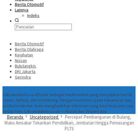
Berita Otomotif
Lainnya
Indeks
Berita Otomotif
Berita Olahraga
Kejahatan
Nissan
Bulutangkis
DKI Jakarta
Gerindra
Tentang
Cakrawalainfo.co.id hadir sebagai media online yang menyajikan berita
cepat, faktual, dan berimbang. Dengan komitmen pada kebenaran dan
profesionalisme, kami menghadirkan informasi yang bisa Anda percaya
setiap hari. Cakrawalainfo.co.id — Akurat dan Terpercaya.
Beranda
Uncategorized
Percepat Pembangunan di Bulang,
Wako Amsakar Tekankan Pendidikan, Jembatan hingga Pemasangan
PLTS