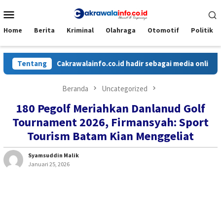
Loncat
Menu
ke
Mobile
konten
Home
Berita
Kriminal
Olahraga
Otomotif
Politik
Tentang
Cakrawalainfo.co.id hadir sebagai media online yang m
Beranda
Uncategorized
180 Pegolf Meriahkan Danlanud Golf
Tournament 2026, Firmansyah: Sport
Tourism Batam Kian Menggeliat
Syamsuddin Malik
Januari 25, 2026