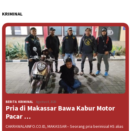
KRIMINAL
BERITA
,
KRIMINAL
Agustus 4, 2026
Pria di Makassar Bawa Kabur Motor
Pacar …
CAKRAWALAINFO.CO.ID, MAKASSAR-- Seorang pria berinisial HS alias