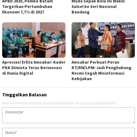
APBD 2025, Pemko Batam
Muda Sepak Bola Ini Wakili
Targetkan Pertumbuhan
Sulsel ke Seri Nasional
Ekonomi 7,7% di 2027
Bandung
Apresiasi Erlita Amsakar: Kader
Amsakar Perkuat Peran
PKK Diminta Terus Berinovasi
RT/RW/LPM: Jadi Penghubung
di Dunia Digital
Resmi Cegah Misinformasi
Kebijakan
Tinggalkan Balasan
Alamat email Anda tidak akan dipublikasikan.
Ruas yang wajib ditandai
*