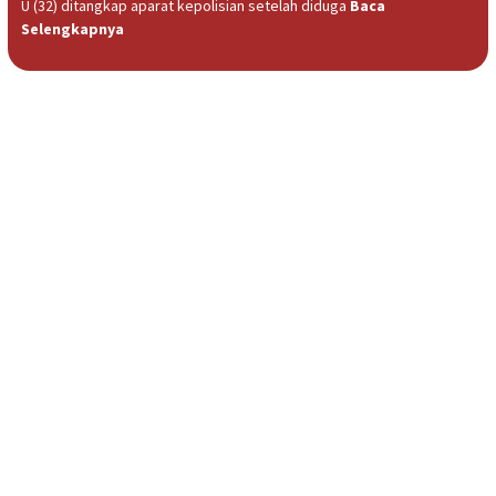
U (32) ditangkap aparat kepolisian setelah diduga
Baca
Selengkapnya