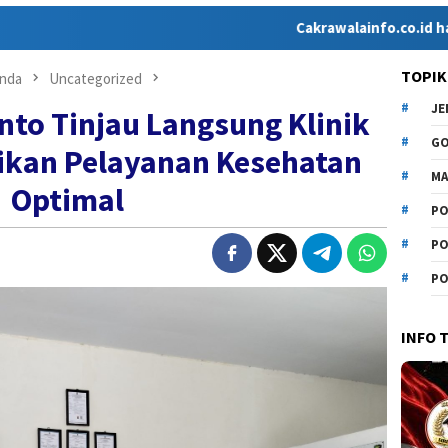
Cakrawalainfo.co.id hadir sebagai
TOPIK
nda
Uncategorized
J
nto Tinjau Langsung Klinik
G
ikan Pelayanan Kesehatan
MA
Optimal
PO
PO
PO
INFO 