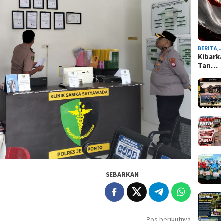
BERITA
,
Kibark
Tan…
SEBARKAN
Pos berikutnya