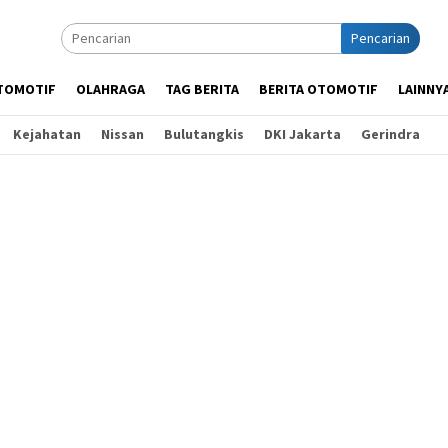
Pencarian
TOMOTIF
OLAHRAGA
TAG BERITA
BERITA OTOMOTIF
LAINNY
Kejahatan
Nissan
Bulutangkis
DKI Jakarta
Gerindra