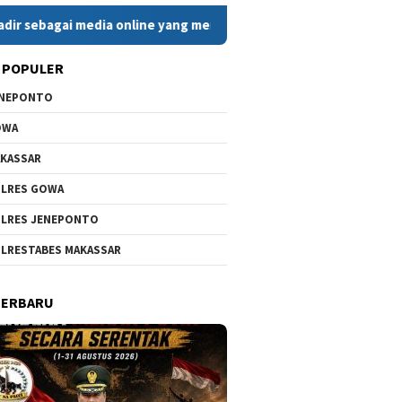
 media online yang menyajikan berita cepat, faktual, dan berim
 POPULER
ENEPONTO
OWA
KASSAR
LRES GOWA
LRES JENEPONTO
LRESTABES MAKASSAR
TERBARU