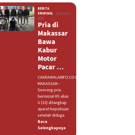
BERITA
,
KRIMINAL
Agustus 4,
2026
Pria di
Makassar
Bawa
Kabur
Motor
Pacar …
CAKRAWALAINFO.CO.ID,
MAKASSAR--
Seorang pria
berinisial HS alias
U (32) ditangkap
aparat kepolisian
setelah diduga
Baca
Selengkapnya