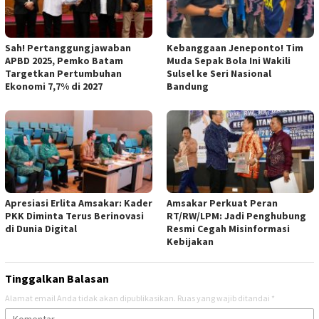
Sah! Pertanggungjawaban
Kebanggaan Jeneponto! Tim
APBD 2025, Pemko Batam
Muda Sepak Bola Ini Wakili
Targetkan Pertumbuhan
Sulsel ke Seri Nasional
Ekonomi 7,7% di 2027
Bandung
Apresiasi Erlita Amsakar: Kader
Amsakar Perkuat Peran
PKK Diminta Terus Berinovasi
RT/RW/LPM: Jadi Penghubung
di Dunia Digital
Resmi Cegah Misinformasi
Kebijakan
Tinggalkan Balasan
Alamat email Anda tidak akan dipublikasikan.
Ruas yang wajib ditandai
*