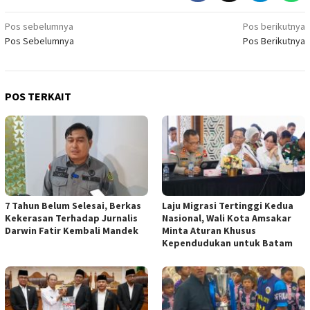
Navigasi
Pos sebelumnya
Pos berikutnya
Pos Sebelumnya
Pos Berikutnya
pos
POS TERKAIT
7 Tahun Belum Selesai, Berkas
Laju Migrasi Tertinggi Kedua
Kekerasan Terhadap Jurnalis
Nasional, Wali Kota Amsakar
Darwin Fatir Kembali Mandek
Minta Aturan Khusus
Kependudukan untuk Batam