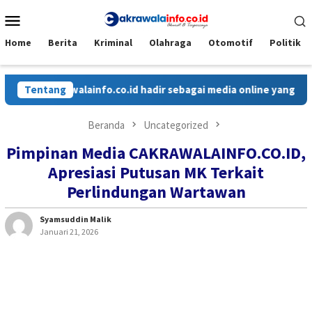
Loncat
Menu
ke
Mobile
konten
Home
Berita
Kriminal
Olahraga
Otomotif
Politik
krawalainfo.co.id hadir sebagai media online yang menyajikan b
Tentang
Beranda
Uncategorized
Pimpinan Media CAKRAWALAINFO.CO.ID,
Apresiasi Putusan MK Terkait
Perlindungan Wartawan
Syamsuddin Malik
Januari 21, 2026