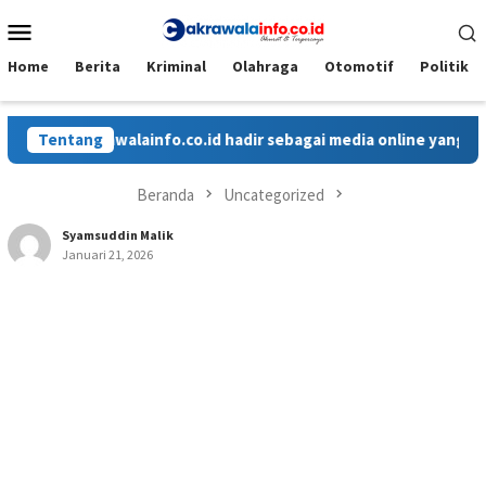
Loncat
Menu
ke
Mobile
konten
Home
Berita
Kriminal
Olahraga
Otomotif
Politik
Cakrawalainfo.co.id hadir sebagai media online yang menyajika
Tentang
Beranda
Uncategorized
Syamsuddin Malik
Januari 21, 2026