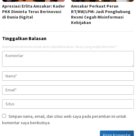
Apresiasi Erlita Amsakar: Kader
Amsakar Perkuat Peran
PKK Diminta Terus Berinovasi
RT/RW/LPM: Jadi Penghubung
di Dunia Digital
Resmi Cegah Misinformasi
Kebijakan
Tinggalkan Balasan
Alamat email Anda tidak akan dipublikasikan.
Ruas yang wajib ditandai
*
Simpan nama, email, dan situs web saya pada peramban ini untuk
komentar saya berikutnya.