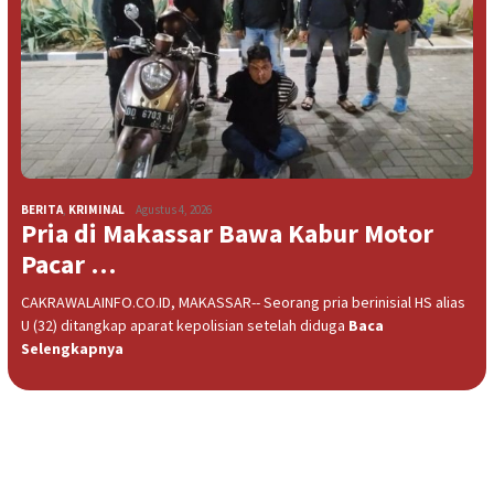
BERITA
,
KRIMINAL
Agustus 4, 2026
Pria di Makassar Bawa Kabur Motor
Pacar …
CAKRAWALAINFO.CO.ID, MAKASSAR-- Seorang pria berinisial HS alias
U (32) ditangkap aparat kepolisian setelah diduga
Baca
Selengkapnya