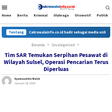
Loncat
Menu
ke
Mobile
konten
Home
Berita
Kriminal
Olahraga
Otomotif
Politik
Tentang
Cakrawalainfo.co.id hadir sebagai media online yang m
Beranda
Uncategorized
Tim SAR Temukan Serpihan Pesawat di
Wilayah Sulsel, Operasi Pencarian Terus
Diperluas
Syamsuddin Malik
Januari 18, 2026