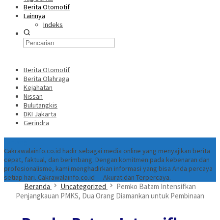
Berita Otomotif
Lainnya
Indeks
Berita Otomotif
Berita Olahraga
Kejahatan
Nissan
Bulutangkis
DKI Jakarta
Gerindra
Tentang
Cakrawalainfo.co.id hadir sebagai media online yang menyajikan berita
cepat, faktual, dan berimbang. Dengan komitmen pada kebenaran dan
profesionalisme, kami menghadirkan informasi yang bisa Anda percaya
setiap hari. Cakrawalainfo.co.id — Akurat dan Terpercaya.
Beranda
Uncategorized
Pemko Batam Intensifkan
Penjangkauan PMKS, Dua Orang Diamankan untuk Pembinaan