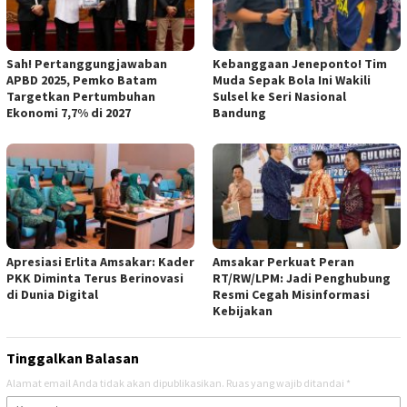
Sah! Pertanggungjawaban
Kebanggaan Jeneponto! Tim
APBD 2025, Pemko Batam
Muda Sepak Bola Ini Wakili
Targetkan Pertumbuhan
Sulsel ke Seri Nasional
Ekonomi 7,7% di 2027
Bandung
Apresiasi Erlita Amsakar: Kader
Amsakar Perkuat Peran
PKK Diminta Terus Berinovasi
RT/RW/LPM: Jadi Penghubung
di Dunia Digital
Resmi Cegah Misinformasi
Kebijakan
Tinggalkan Balasan
Alamat email Anda tidak akan dipublikasikan.
Ruas yang wajib ditandai
*