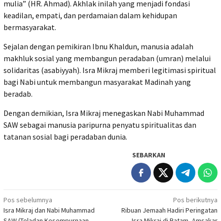
mulia” (HR. Ahmad). Akhlak inilah yang menjadi fondasi
keadilan, empati, dan perdamaian dalam kehidupan
bermasyarakat.
Sejalan dengan pemikiran Ibnu Khaldun, manusia adalah
makhluk sosial yang membangun peradaban (umran) melalui
solidaritas (asabiyyah). Isra Mikraj memberi legitimasi spiritual
bagi Nabi untuk membangun masyarakat Madinah yang
beradab.
Dengan demikian, Isra Mikraj menegaskan Nabi Muhammad
SAW sebagai manusia paripurna penyatu spiritualitas dan
tatanan sosial bagi peradaban dunia.
SEBARKAN
Navigasi
Pos sebelumnya
Pos berikutnya
Isra Mikraj dan Nabi Muhammad
Ribuan Jemaah Hadiri Peringatan
pos
SAW (Teladan Kesempurnaan
Isra Mikraj di Batam, Amsakar