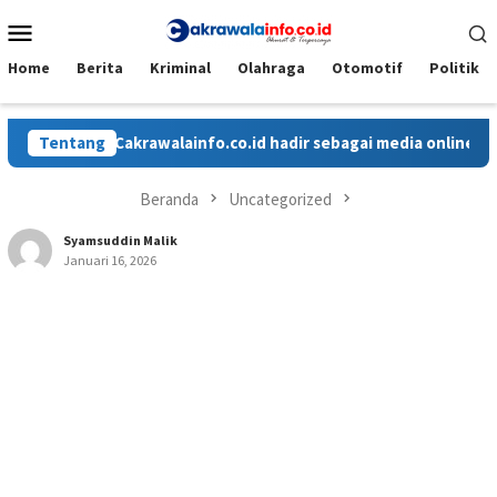
Loncat
Menu
ke
Mobile
konten
Home
Berita
Kriminal
Olahraga
Otomotif
Politik
Tentang
Cakrawalainfo.co.id hadir sebagai media online yang men
Beranda
Uncategorized
Syamsuddin Malik
Januari 16, 2026