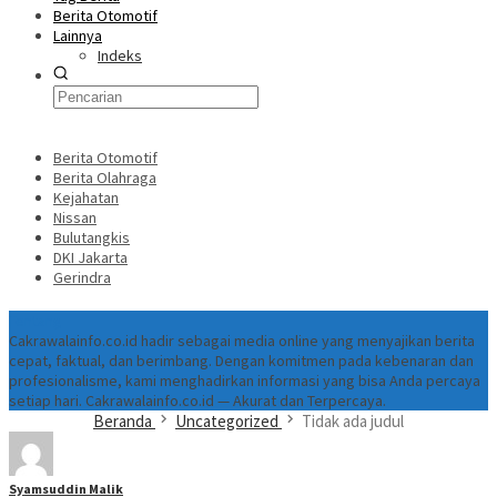
Berita Otomotif
Lainnya
Indeks
Berita Otomotif
Berita Olahraga
Kejahatan
Nissan
Bulutangkis
DKI Jakarta
Gerindra
Tentang
Cakrawalainfo.co.id hadir sebagai media online yang menyajikan berita
cepat, faktual, dan berimbang. Dengan komitmen pada kebenaran dan
profesionalisme, kami menghadirkan informasi yang bisa Anda percaya
setiap hari. Cakrawalainfo.co.id — Akurat dan Terpercaya.
Beranda
Uncategorized
Tidak ada judul
Syamsuddin Malik