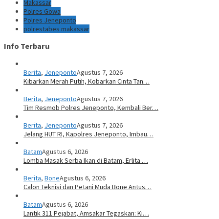
Makassar
Polres Gowa
Polres Jeneponto
polrestabes makassar
Info Terbaru
Berita
,
Jeneponto
Agustus 7, 2026
Kibarkan Merah Putih, Kobarkan Cinta Tan…
Berita
,
Jeneponto
Agustus 7, 2026
Tim Resmob Polres Jeneponto, Kembali Ber…
Berita
,
Jeneponto
Agustus 7, 2026
Jelang HUT RI, Kapolres Jeneponto, Imbau…
Batam
Agustus 6, 2026
Lomba Masak Serba Ikan di Batam, Erlita …
Berita
,
Bone
Agustus 6, 2026
Calon Teknisi dan Petani Muda Bone Antus…
Batam
Agustus 6, 2026
Lantik 311 Pejabat, Amsakar Tegaskan: Ki…