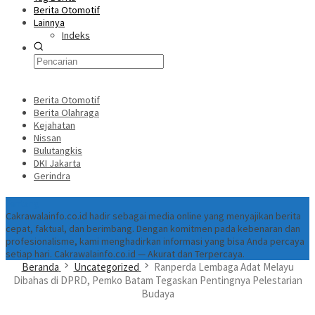
Berita Otomotif
Lainnya
Indeks
Berita Otomotif
Berita Olahraga
Kejahatan
Nissan
Bulutangkis
DKI Jakarta
Gerindra
Tentang
Cakrawalainfo.co.id hadir sebagai media online yang menyajikan berita
cepat, faktual, dan berimbang. Dengan komitmen pada kebenaran dan
profesionalisme, kami menghadirkan informasi yang bisa Anda percaya
setiap hari. Cakrawalainfo.co.id — Akurat dan Terpercaya.
Beranda
Uncategorized
Ranperda Lembaga Adat Melayu
Dibahas di DPRD, Pemko Batam Tegaskan Pentingnya Pelestarian
Budaya