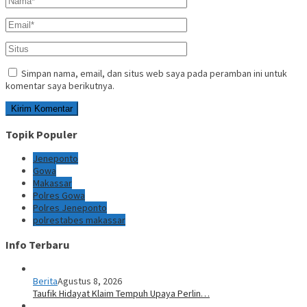
Simpan nama, email, dan situs web saya pada peramban ini untuk
komentar saya berikutnya.
Topik Populer
Jeneponto
Gowa
Makassar
Polres Gowa
Polres Jeneponto
polrestabes makassar
Info Terbaru
Berita
Agustus 8, 2026
Taufik Hidayat Klaim Tempuh Upaya Perlin…