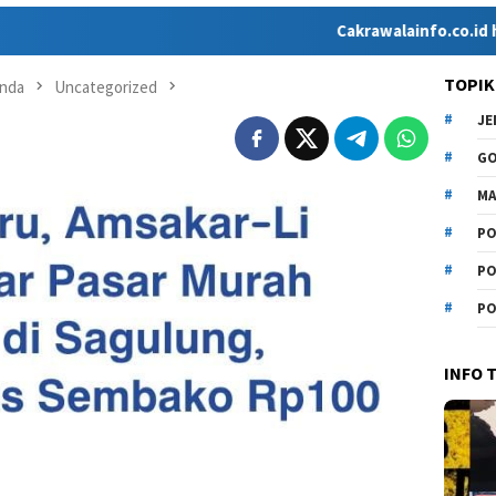
Cakrawalainfo.co.id hadir sebagai
TOPIK
nda
Uncategorized
J
G
MA
PO
PO
PO
INFO 