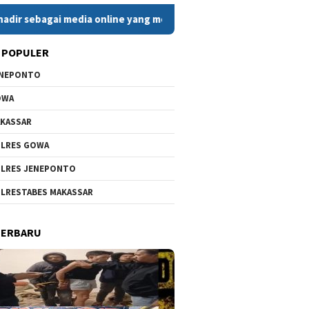
 media online yang menyajikan berita cepat, faktual, dan berim
 POPULER
ENEPONTO
OWA
KASSAR
LRES GOWA
LRES JENEPONTO
LRESTABES MAKASSAR
TERBARU