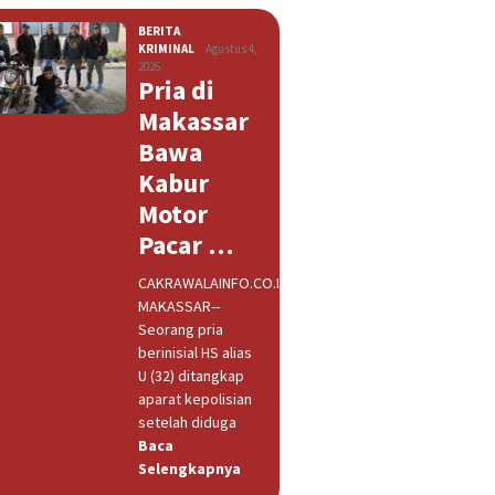
BERITA
,
KRIMINAL
Agustus 4,
2026
Pria di
Makassar
Bawa
Kabur
Motor
Pacar …
CAKRAWALAINFO.CO.ID,
MAKASSAR--
Seorang pria
berinisial HS alias
U (32) ditangkap
aparat kepolisian
setelah diduga
Baca
Selengkapnya