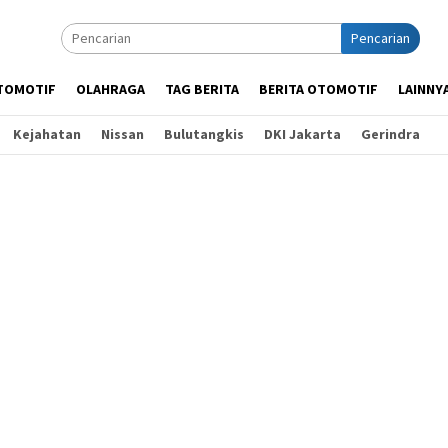
Pencarian
TOMOTIF
OLAHRAGA
TAG BERITA
BERITA OTOMOTIF
LAINNY
Kejahatan
Nissan
Bulutangkis
DKI Jakarta
Gerindra