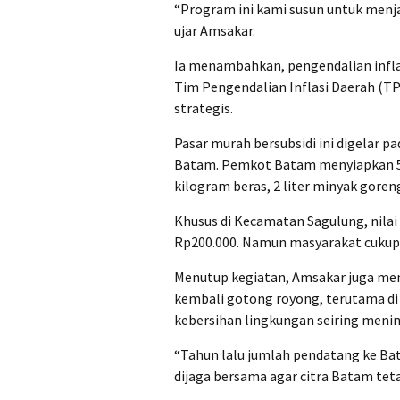
“Program ini kami susun untuk menjag
ujar Amsakar.
Ia menambahkan, pengendalian infla
Tim Pengendalian Inflasi Daerah (T
strategis.
Pasar murah bersubsidi ini digelar pa
Batam. Pemkot Batam menyiapkan 52
kilogram beras, 2 liter minyak goreng
Khusus di Kecamatan Sagulung, nilai
Rp200.000. Namun masyarakat cukup
Menutup kegiatan, Amsakar juga me
kembali gotong royong, terutama di
kebersihan lingkungan seiring meni
“Tahun lalu jumlah pendatang ke Bat
dijaga bersama agar citra Batam teta