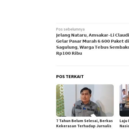
Navigasi
Pos sebelumnya
𝗝𝗲𝗹𝗮𝗻𝗴 𝗡𝗮𝘁𝗮𝗿𝘂, 𝗔𝗺𝘀𝗮𝗸𝗮𝗿–𝗟𝗶 𝗖𝗹𝗮𝘂𝗱
pos
𝗚𝗲𝗹𝗮𝗿 𝗣𝗮𝘀𝗮𝗿 𝗠𝘂𝗿𝗮𝗵 𝟲.𝟲𝟬𝟬 𝗣𝗮𝗸𝗲𝘁 𝗱𝗶
𝗦𝗮𝗴𝘂𝗹𝘂𝗻𝗴, 𝗪𝗮𝗿𝗴𝗮 𝗧𝗲𝗯𝘂𝘀 𝗦𝗲𝗺𝗯𝗮𝗸
𝗥𝗽𝟭𝟬𝟬 𝗥𝗶𝗯𝘂
POS TERKAIT
7 Tahun Belum Selesai, Berkas
Laju
Kekerasan Terhadap Jurnalis
Nasi