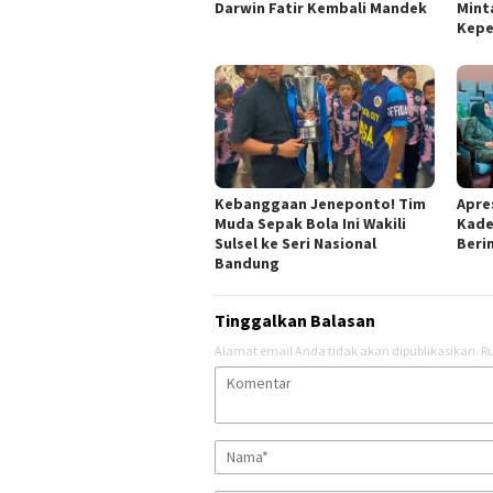
Darwin Fatir Kembali Mandek
Mint
Kepe
Kebanggaan Jeneponto! Tim
Apres
Muda Sepak Bola Ini Wakili
Kade
Sulsel ke Seri Nasional
Berin
Bandung
Tinggalkan Balasan
Alamat email Anda tidak akan dipublikasikan.
Ru