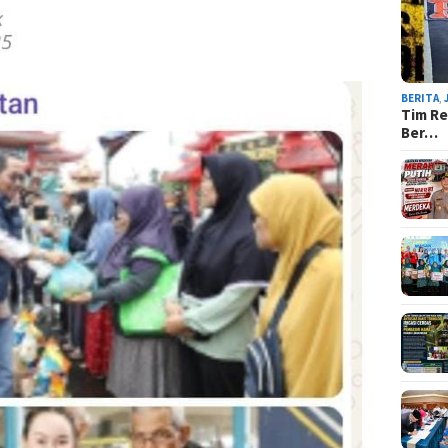
BERITA
,
Tim Re
Ber…