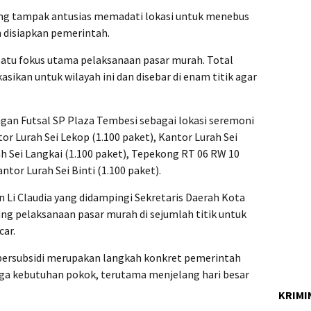
ung tampak antusias memadati lokasi untuk menebus
 disiapkan pemerintah.
atu fokus utama pelaksanaan pasar murah. Total
sikan untuk wilayah ini dan disebar di enam titik agar
gan Futsal SP Plaza Tembesi sebagai lokasi seremoni
r Lurah Sei Lekop (1.100 paket), Kantor Lurah Sei
ah Sei Langkai (1.100 paket), Tepekong RT 06 RW 10
ntor Lurah Sei Binti (1.100 paket).
Li Claudia yang didampingi Sekretaris Daerah Kota
ng pelaksanaan pasar murah di sejumlah titik untuk
car.
ersubsidi merupakan langkah konkret pemerintah
rga kebutuhan pokok, terutama menjelang hari besar
KRIMI